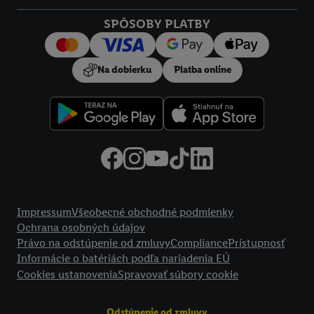
Kliknutím na možnosť "
Odmietnuť
" môžete povoliť iba
SPÔSOBY PLATBY
používanie potrebných technológií. Kliknutím na "
Súhlasím
"
vyjadríte súhlas so spracúvaním na všetky vyššie uvedené účely.
Ďalšie informácie vrátane informácií o dobe uchovávania
Na dobierku
Platba online
údajov a Vašom práve kedykoľvek odvolať súhlas s účinnosťou
do budúcnosti nájdete v našich
zásadách ochrany osobných
údajov
.
Imprint nájdete tu.
Právne informácie
Impressum
Všeobecné obchodné podmienky
Ochrana osobných údajov
Právo na odstúpenie od zmluvy
Compliance
Prístupnosť
Informácie o batériách podľa nariadenia EÚ
Cookies ustanovenia
Spravovať súbory cookie
Odstúpenie od zmluvy