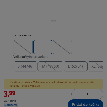
Farba:
čierna
Veľkosť:
Vyberte variant
S (44/46)
M (48/50)
L (52/54)
XL (56/5
Oplatí sa byť rýchly! Vzhľadom na vysoký dopyt už nie sú dostupné všetky
varianty (Farba a Veľkosť).
3.99
vrát. DPH
Pridať do košíka
Doručenie