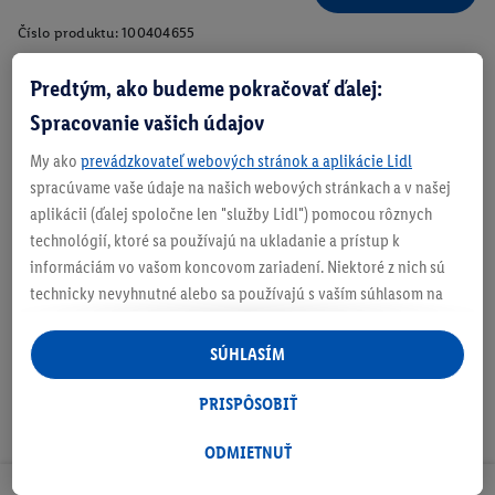
Číslo produktu:
100404655
Predtým, ako budeme pokračovať ďalej:
Spracovanie vašich údajov
Zistite svoju veľkosť
My ako
prevádzkovateľ webových stránok a aplikácie Lidl
spracúvame vaše údaje na našich webových stránkach a v našej
aplikácii (ďalej spoločne len "služby Lidl") pomocou rôznych
technológií, ktoré sa používajú na ukladanie a prístup k
O produkte
informáciám vo vašom koncovom zariadení. Niektoré z nich sú
technicky nevyhnutné alebo sa používajú s vaším súhlasom na
pohodlné nastavenie, na zostavovanie štatistík alebo na
personalizovanú reklamu v rámci služieb Lidl aj mimo nich. Ak
SÚHLASÍM
ste účastníkom programu Lidl Plus, na tieto účely sa spracúvajú
aj údaje z vášho nákupného správania v obchode.
PRISPÔSOBIŤ
Ak tu udelíte svoj súhlas na účely personalizovanej reklamy a
následne si vytvoríte účet Lidl Plus alebo sa prihlásite do svojho
ODMIETNUŤ
existujúceho účtu Lidl Plus, my a náš partner Criteo S.A. môžeme