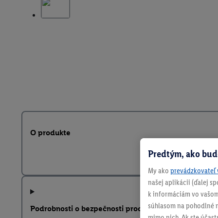
O produkte
Predtým, ako bud
My ako
prevádzkovateľ 
našej aplikácii (ďalej 
k informáciám vo vašom
súhlasom na pohodlné na
Podrobnosti o bezpečnosti produktu
mimo nich. Ak ste účast