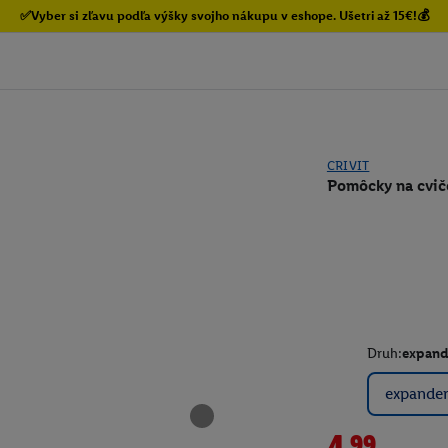
✅Vyber si zľavu podľa výšky svojho nákupu v eshope. Ušetri až 15€!💰
CRIVIT
Pomôcky na cvič
Druh:
expand
expande
4.99