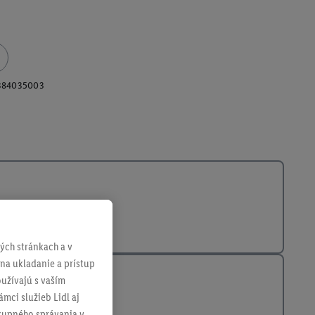
384035003
ch stránkach a v
 na ukladanie a prístup
užívajú s vaším
mci služieb Lidl aj
ákupného správania v