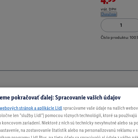
vrát. DPH
Doručenie
Číslo produktu:
100
eme pokračovať ďalej: Spracovanie vašich údajov
webových stránok a aplikácie Lidl
spracúvame vaše údaje na našich webový
spoločne len "služby Lidl") pomocou rôznych technológií, ktoré sa používajú
 koncovom zariadení. Niektoré z nich sú technicky nevyhnutné alebo sa po
stavenie, na zostavovanie štatistík alebo na personalizovanú reklamu v rá
níkom programu Lidl Plus, na tieto účely sa spracúvajú aj údaje z vášho n