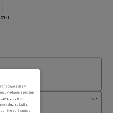
397848
ch stránkach a v
 na ukladanie a prístup
užívajú s vaším
mci služieb Lidl aj
ákupného správania v