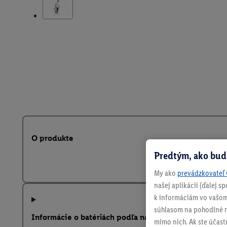
O produkte
Predtým, ako bud
My ako
prevádzkovateľ 
našej aplikácii (ďalej 
k informáciám vo vašom
súhlasom na pohodlné na
Informácie o batériách podľa nariadenia EÚ o batériá
mimo nich. Ak ste účast