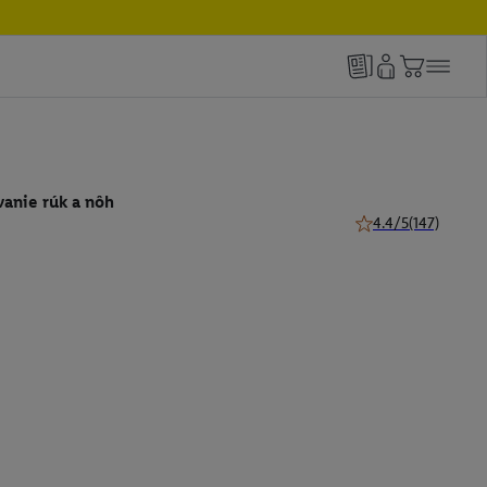
vanie rúk a nôh
4.4/5
(147)
4.4 z 5 hviezdičiek 