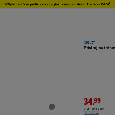
✅Vyber si zľavu podľa výšky svojho nákupu v eshope. Ušetri až 15€!💰
CRIVIT
Prístroj na tréno
34.99
vrát. DPH a RP
Doručenie