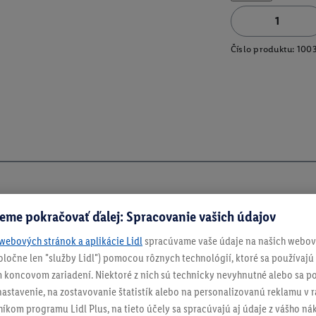
Číslo produktu:
100
eme pokračovať ďalej: Spracovanie vašich údajov
webových stránok a aplikácie Lidl
spracúvame vaše údaje na našich webový
spoločne len "služby Lidl") pomocou rôznych technológií, ktoré sa používajú
 koncovom zariadení. Niektoré z nich sú technicky nevyhnutné alebo sa po
stavenie, na zostavovanie štatistík alebo na personalizovanú reklamu v rá
ch
níkom programu Lidl Plus, na tieto účely sa spracúvajú aj údaje z vášho n