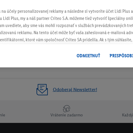
s na účely personalizovanej reklamy a následne si vytvoríte účet Lidl Plus a
 Lidl Plus, my a náš partner Criteo S.A. môžeme tiež vytvoriť špeciálny onli
tam uvediete, aby sme vás mohli rozpoznať v službách prevádzkovaných tre
izovanú reklamu. Na tento účel môže byť vaša zaheslovaná e-mailová adre
entifikátormi, ktoré vám spoločnosť Criteo SA pridelila. Ak s tým súhlasíte, 
klamy na produkty, o ktoré ste prejavili záujem (napr. vložením produktu do
le nie jeho zakúpením), sa môžu zobrazovať aj na rôznych zariadeniach a 
ODMIETNUŤ
PRISPÔSOB
 možno priradiť niekoľko koncových zariadení alebo používanie viacerých 
hovanej e-mailovej adresy a prípadne ďalších identifikátorov/identifikáto
ispozícii.
žete povoliť jednotlivé účely a nájsť ďalšie informácie o podmienkach sp
Odoberaj Newsletter!
Odmietnuť
" môžete povoliť iba používanie potrebných technológií. Kliknut
acúvaním na všetky vyššie uvedené účely. Ďalšie informácie vrátane inform
ašom práve kedykoľvek odvolať súhlas s účinnosťou do budúcnosti nájdet
nie
Vrátenie zadarmo
Každý
ov
.
Imprint nájdete tu.