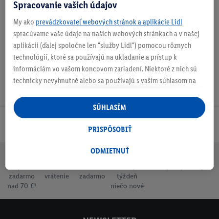
Spracovanie vašich údajov
My ako
prevádzkovateľ webových stránok a aplikácie Lidl
Na stiahnutie
spracúvame vaše údaje na našich webových stránkach a v našej
aplikácii (ďalej spoločne len "služby Lidl") pomocou rôznych
technológií, ktoré sa používajú na ukladanie a prístup k
informáciám vo vašom koncovom zariadení. Niektoré z nich sú
technicky nevyhnutné alebo sa používajú s vaším súhlasom na
pohodlné nastavenie, na zostavovanie štatistík alebo na
personalizovanú reklamu v rámci služieb Lidl aj mimo nich. Ak
SÚHLASÍM
ste účastníkom programu Lidl Plus, na tieto účely sa spracúvajú
Odoberaj Newsletter!
aj údaje z vášho nákupného správania v obchode.
PRISPÔSOBIŤ
Ak tu udelíte svoj súhlas na účely personalizovanej reklamy a
následne si vytvoríte účet Lidl Plus alebo sa prihlásite do svojho
ODMIETNUŤ
existujúceho účtu Lidl Plus, my a náš partner Criteo S.A. môžeme
Doprava
30 dní na
Vrátenie
Každý
Bezpečný nákup
tiež vytvoriť špeciálny online identifikátor z e-mailovej adresy,
zadarmo
vrátenie
zadarmo
týždeň
ktorú tam uvediete, aby sme vás mohli rozpoznať v službách
nad 70 €¹
niečo nové
prevádzkovaných tretími stranami a zobrazovať vám
personalizovanú reklamu. Na tento účel môže byť vaša