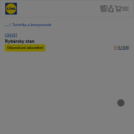
/
Turistika a kempovanie
CRIVIT
Rybársky stan
5/5
(8)
Odporúčané zákazníkmi
5 z 5 hviez