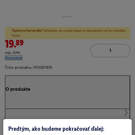
Oplatí sa byť rýchly!
Vzhľadom na vysoký dopyt je dostupných už len niekoľko
kusov.
19.89
vrát. DPH
Doručenie
Číslo produktu:
100387819
O produkte
Podrobnosti o bezpečnosti produktu
Predtým, ako budeme pokračovať ďalej: