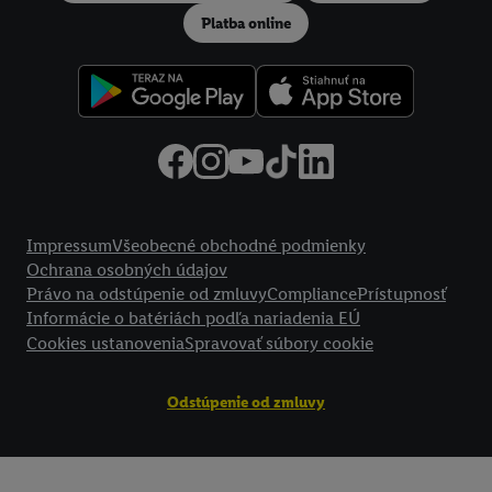
Kliknutím na možnosť "
Odmietnuť
" môžete povoliť iba používanie
Platba online
potrebných technológií. Kliknutím na "
Súhlasím
" vyjadríte súhlas so
spracúvaním na všetky vyššie uvedené účely. Ďalšie informácie vráta
informácií o dobe uchovávania údajov a Vašom práve kedykoľvek odv
súhlas s účinnosťou do budúcnosti nájdete v našich
zásadách ochran
osobných údajov
.
Imprint nájdete tu.
Právne informácie
Impressum
Všeobecné obchodné podmienky
Ochrana osobných údajov
Právo na odstúpenie od zmluvy
Compliance
Prístupnosť
Informácie o batériách podľa nariadenia EÚ
Cookies ustanovenia
Spravovať súbory cookie
Odstúpenie od zmluvy