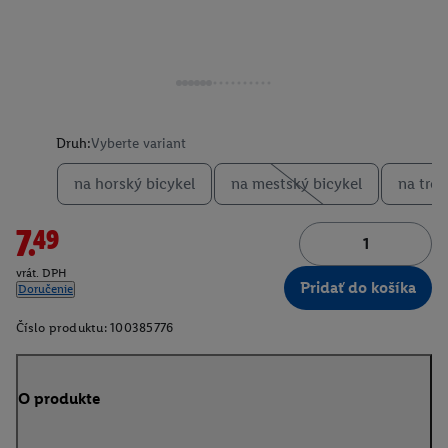
Druh:
Vyberte variant
na horský bicykel
na mestský bicykel
na trek
7.49
vrát. DPH
Pridať do košíka
Doručenie
Číslo produktu:
100385776
O produkte