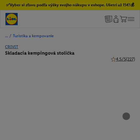
✅Vyber si zľavu podľa výšky svojho nákupu v eshope. Ušetri až 15€!💰
/
Turistika a kempovanie
CRIVIT
Skladacia kempingová stolička
4.5/5
(227)
4.5 z 5 hviezdi