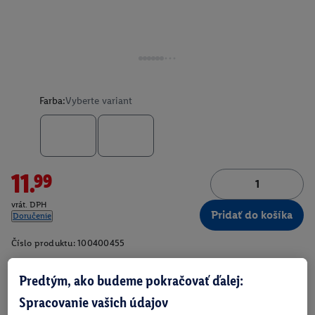
Farba:
Vyberte variant
11.99
vrát. DPH
Pridať do košíka
Doručenie
Číslo produktu:
100400455
Predtým, ako budeme pokračovať ďalej:
O produkte
Spracovanie vašich údajov