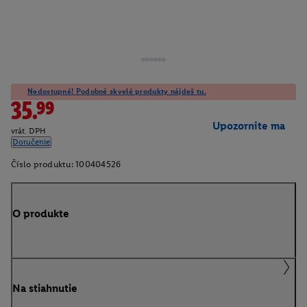
Nedostupné! Podobné skvelé produkty nájdeš tu.
35.99
Upozornite ma
vrát. DPH
Doručenie
Číslo produktu:
100404526
O produkte
Na stiahnutie