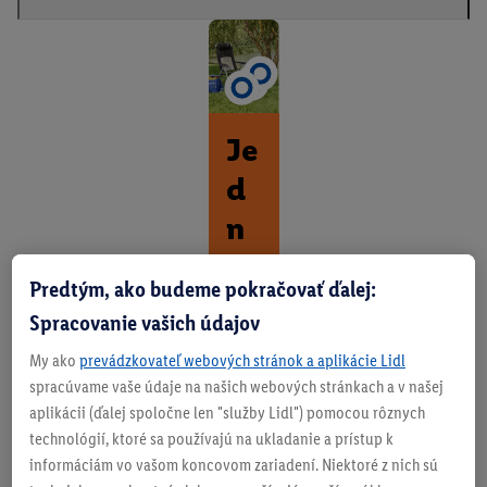
Je
d
n
o
Predtým, ako budeme pokračovať ďalej:
d
Spracovanie vašich údajov
uc
My ako
prevádzkovateľ webových stránok a aplikácie Lidl
hé
spracúvame vaše údaje na našich webových stránkach a v našej
aplikácii (ďalej spoločne len "služby Lidl") pomocou rôznych
ke
technológií, ktoré sa používajú na ukladanie a prístup k
m
informáciám vo vašom koncovom zariadení. Niektoré z nich sú