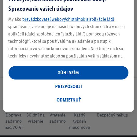
Spracovanie vašich údajov
My ako
prevádzkovateľ webových stránok a aplikácie Lidl
Podrobnosti o bezpečnosti produktu
spracúvame vaše údaje na našich webových stránkach a v našej
aplikácii (ďalej spoločne len "služby Lidl") pomocou rôznych
technológií, ktoré sa používajú na ukladanie a prístup k
informáciám vo vašom koncovom zariadení. Niektoré z nich sú
technicky nevyhnutné alebo sa používajú s vaším súhlasom na
pohodlné nastavenie, na zostavovanie štatistík alebo na
personalizovanú reklamu v rámci služieb Lidl aj mimo nich. Ak
SÚHLASÍM
ste účastníkom programu Lidl Plus, na tieto účely sa spracúvajú
aj údaje z vášho nákupného správania v obchode.
PRISPÔSOBIŤ
Odoberaj Newsletter!
Ak tu udelíte svoj súhlas na účely personalizovanej reklamy a
následne si vytvoríte účet Lidl Plus alebo sa prihlásite do svojho
ODMIETNUŤ
existujúceho účtu Lidl Plus, my a náš partner Criteo S.A. môžeme
tiež vytvoriť špeciálny online identifikátor z e-mailovej adresy,
Doprava
30 dní na
Vrátenie
Každý
Bezpečný nákup
zadarmo
vrátenie
zadarmo
týždeň
ktorú tam uvediete, aby sme vás mohli rozpoznať v službách
nad 70 €¹
niečo nové
prevádzkovaných tretími stranami a zobrazovať vám
personalizovanú reklamu. Na tento účel môže byť vaša