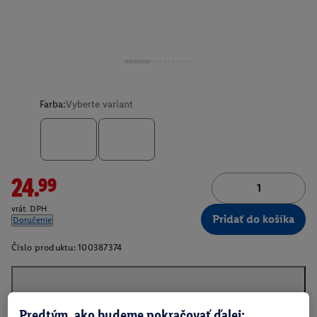
Farba:
Vyberte variant
24.99
vrát. DPH
Pridať do košíka
Doručenie
Číslo produktu:
100387374
O produkte
Predtým, ako budeme pokračovať ďalej: