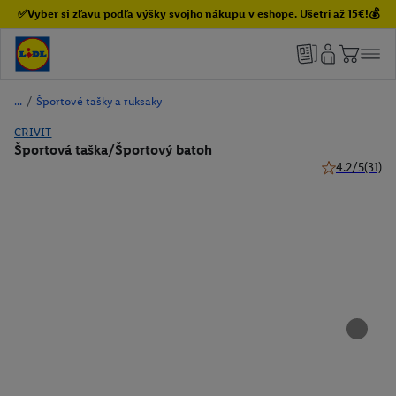
✅Vyber si zľavu podľa výšky svojho nákupu v eshope. Ušetri až 15€!💰
/
Športové tašky a ruksaky
CRIVIT
Športová taška/Športový batoh
4.2/5
(31)
4.2 z 5 hviezd