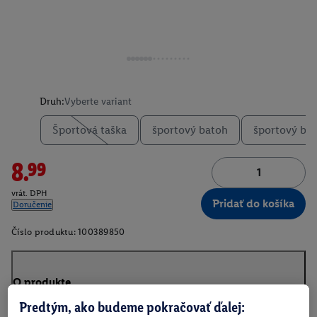
Druh:
Vyberte variant
Športová taška
športový batoh
športový bat
8.99
vrát. DPH
Pridať do košíka
Doručenie
Číslo produktu:
100389850
O produkte
Predtým, ako budeme pokračovať ďalej: