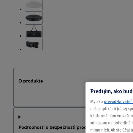
O produkte
Predtým, ako bud
My ako
prevádzkovateľ 
našej aplikácii (ďalej 
k informáciám vo vašom
súhlasom na pohodlné na
Podrobnosti o bezpečnosti produktu
mimo nich. Ak ste účast