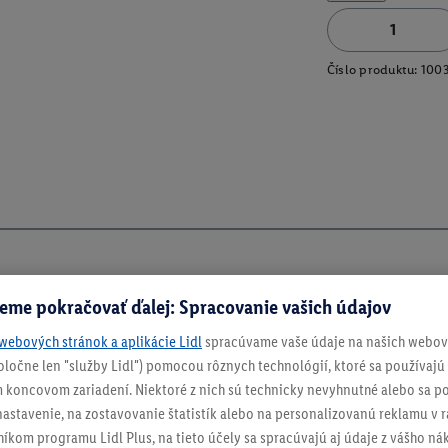
Číslo produktu:
100
eme pokračovať ďalej: Spracovanie vašich údajov
webových stránok a aplikácie Lidl
spracúvame vaše údaje na našich webový
spoločne len "služby Lidl") pomocou rôznych technológií, ktoré sa používajú
 koncovom zariadení. Niektoré z nich sú technicky nevyhnutné alebo sa po
stavenie, na zostavovanie štatistík alebo na personalizovanú reklamu v rá
níkom programu Lidl Plus, na tieto účely sa spracúvajú aj údaje z vášho n