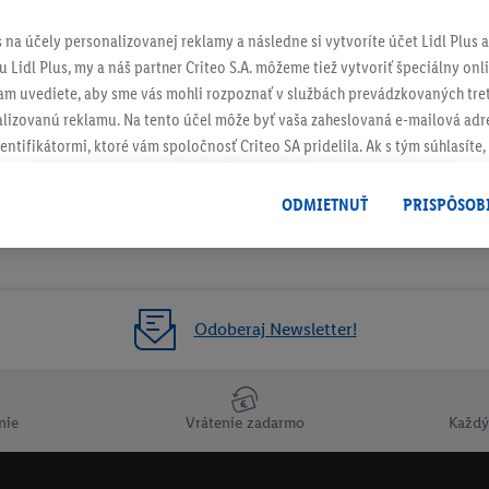
s na účely personalizovanej reklamy a následne si vytvoríte účet Lidl Plus a
 Lidl Plus, my a náš partner Criteo S.A. môžeme tiež vytvoriť špeciálny onli
tam uvediete, aby sme vás mohli rozpoznať v službách prevádzkovaných tre
izovanú reklamu. Na tento účel môže byť vaša zaheslovaná e-mailová adre
entifikátormi, ktoré vám spoločnosť Criteo SA pridelila. Ak s tým súhlasíte, 
klamy na produkty, o ktoré ste prejavili záujem (napr. vložením produktu do
le nie jeho zakúpením), sa môžu zobrazovať aj na rôznych zariadeniach a 
ODMIETNUŤ
PRISPÔSOB
 možno priradiť niekoľko koncových zariadení alebo používanie viacerých 
hovanej e-mailovej adresy a prípadne ďalších identifikátorov/identifikáto
ispozícii.
žete povoliť jednotlivé účely a nájsť ďalšie informácie o podmienkach sp
Odoberaj Newsletter!
Odmietnuť
" môžete povoliť iba používanie potrebných technológií. Kliknut
acúvaním na všetky vyššie uvedené účely. Ďalšie informácie vrátane inform
ašom práve kedykoľvek odvolať súhlas s účinnosťou do budúcnosti nájdet
nie
Vrátenie zadarmo
Každý
ov
.
Imprint nájdete tu.