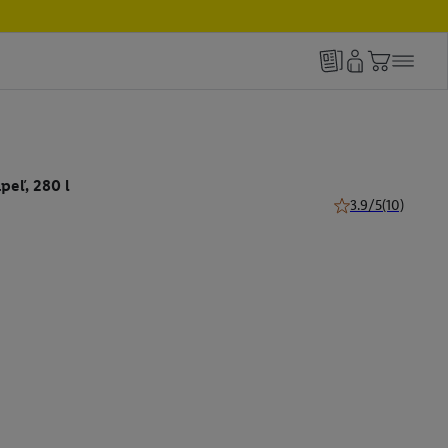
peľ, 280 l
3.9/5
(10)
3.9 z 5 hviezdičiek