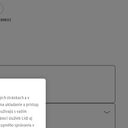
389802
ch stránkach a v
 na ukladanie a prístup
užívajú s vaším
mci služieb Lidl aj
ákupného správania v