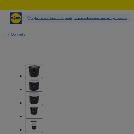
/
Do vody