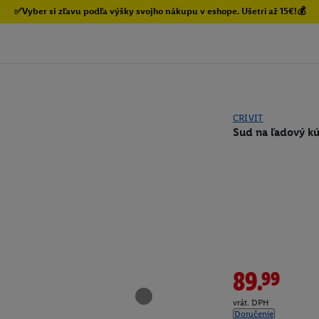
✅Vyber si zľavu podľa výšky svojho nákupu v eshope. Ušetri až 15€!💰
CRIVIT
Sud na ľadový kú
89.99
vrát. DPH
Doručenie