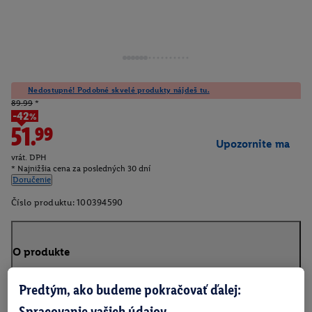
Nedostupné! Podobné skvelé produkty nájdeš tu.
89.99
*
-42%
51.99
Upozornite ma
vrát. DPH
* Najnižšia cena za posledných 30 dní
Doručenie
Číslo produktu:
100394590
O produkte
Predtým, ako budeme pokračovať ďalej:
Spracovanie vašich údajov