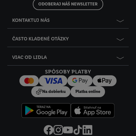
alebo identifikátormi, ktoré vám spoločnosť Criteo SA pridelila.
ODOBERAJ NÁŠ NEWSLETTER
Ak s tým súhlasíte, reklamy v súvislosti s retargetingom, t. j.
reklamy na produkty, o ktoré ste prejavili záujem (napr.
KONTAKTUJ NÁS
vložením produktu do nákupného košíka v internetovom
obchode, ale nie jeho zakúpením), sa môžu zobrazovať aj na
rôznych zariadeniach a v rôznych službách spoločnosti Lidl ak
ČASTO KLADENÉ OTÁZKY
vám možno priradiť niekoľko koncových zariadení alebo
používanie viacerých služieb spoločnosti Lidl, pomocou vašej
VIAC OD LIDLA
hashovanej e-mailovej adresy a prípadne ďalších
identifikátorov/identifikátorov, ktoré má spoločnosť Criteo SA k
SPÔSOBY PLATBY
dispozícii.
V časti "
Prispôsobiť
" môžete povoliť jednotlivé účely a nájsť
ďalšie informácie o podmienkach spracúvania osobných
Na dobierku
Platba online
údajov.
Kliknutím na možnosť "
Odmietnuť
" môžete povoliť iba
používanie potrebných technológií. Kliknutím na "
Súhlasím
"
vyjadríte súhlas so spracúvaním na všetky vyššie uvedené účely.
Ďalšie informácie vrátane informácií o dobe uchovávania
údajov a Vašom práve kedykoľvek odvolať súhlas s účinnosťou