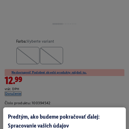
Farba:
Vyberte variant
Nedostupné! Podobné skvelé produkty nájdeš tu.
12.99
vrát. DPH
Doručenie
Číslo produktu:
100394542
Predtým, ako budeme pokračovať ďalej:
O produkte
Spracovanie vašich údajov