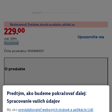
Nedostupné! Podobné skvelé produkty nájdeš tu.
229.00
Upozornite ma
vrát. DPH
Doručenie
Číslo produktu:
100406021
O produkte
Predtým, ako budeme pokračovať ďalej:
Na stiahnutie
Spracovanie vašich údajov
My ako
prevádzkovateľ webových stránok a aplikácie Lidl