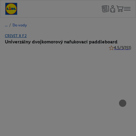
/
Do vody
CRIVIT X F2
Univerzálny dvojkomorový nafukovací paddleboard
4.5/5
(151)
4.5 z 5 hviezdi