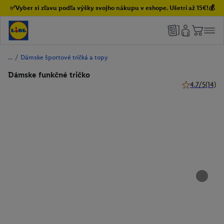
✅Vyber si zľavu podľa výšky svojho nákupu v eshope. Ušetri až 15€!💰
/
Dámske športové tričká a topy
Dámske funkčné tričko
4.7/5
(14)
4.7 z 5 hviezd