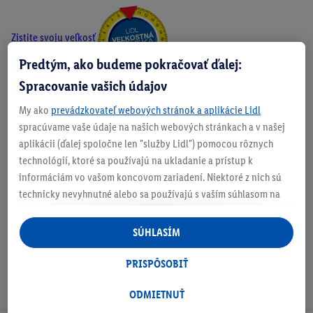
Zistite svoju veľkosť
Predtým, ako budeme pokračovať ďalej:
Spracovanie vašich údajov
My ako
prevádzkovateľ webových stránok a aplikácie Lidl
O produkte
spracúvame vaše údaje na našich webových stránkach a v našej
aplikácii (ďalej spoločne len "služby Lidl") pomocou rôznych
technológií, ktoré sa používajú na ukladanie a prístup k
informáciám vo vašom koncovom zariadení. Niektoré z nich sú
Podrobnosti o bezpečnosti produktu
technicky nevyhnutné alebo sa používajú s vaším súhlasom na
pohodlné nastavenie, na zostavovanie štatistík alebo na
personalizovanú reklamu v rámci služieb Lidl aj mimo nich. Ak
SÚHLASÍM
ste účastníkom programu Lidl Plus, na tieto účely sa spracúvajú
aj údaje z vášho nákupného správania v obchode.
PRISPÔSOBIŤ
Ak tu udelíte svoj súhlas na účely personalizovanej reklamy a
následne si vytvoríte účet Lidl Plus alebo sa prihlásite do svojho
ODMIETNUŤ
existujúceho účtu Lidl Plus, my a náš partner Criteo S.A. môžeme