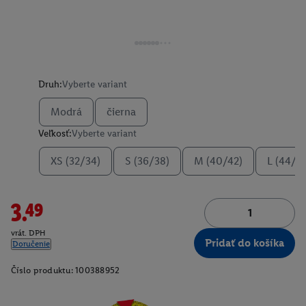
Druh:
Vyberte variant
Modrá
čierna
Veľkosť:
Vyberte variant
XS (32/34)
S (36/38)
M (40/42)
L (44/4
3.49
vrát. DPH
Pridať do košíka
Doručenie
Číslo produktu:
100388952