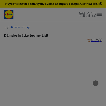
✅Vyber si zľavu podľa výšky svojho nákupu v eshope. Ušetri až 15€!💰
/
Dámske šortky
Dámske krátke legíny Lidl
4.6/5
(7)
4.6 z 5 hviez