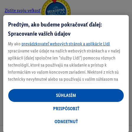
Zistite svoju veľkosť
Predtým, ako budeme pokračovať ďalej:
Spracovanie vašich údajov
O produkte
My ako
prevádzkovateľ webových stránok a aplikácie Lidl
spracúvame vaše údaje na našich webových stránkach a v našej
aplikácii (ďalej spoločne len "služby Lidl") pomocou rôznych
technológií, ktoré sa používajú na ukladanie a prístup k
informáciám vo vašom koncovom zariadení. Niektoré z nich sú
Podrobnosti o bezpečnosti produktu
technicky nevyhnutné alebo sa používajú s vaším súhlasom na
pohodlné nastavenie, na zostavovanie štatistík alebo na
personalizovanú reklamu v rámci služieb Lidl aj mimo nich. Ak
SÚHLASÍM
ste účastníkom programu Lidl Plus, na tieto účely sa spracúvajú
aj údaje z vášho nákupného správania v obchode.
PRISPÔSOBIŤ
Ak tu udelíte svoj súhlas na účely personalizovanej reklamy a
následne si vytvoríte účet Lidl Plus alebo sa prihlásite do svojho
ODMIETNUŤ
existujúceho účtu Lidl Plus, my a náš partner Criteo S.A. môžeme