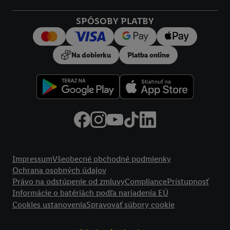
Kliknutím na možnosť "
Odmietnuť
" môžete povoliť iba
SPÔSOBY PLATBY
používanie potrebných technológií. Kliknutím na "
Súhlasím
"
vyjadríte súhlas so spracúvaním na všetky vyššie uvedené účely.
Ďalšie informácie vrátane informácií o dobe uchovávania
Na dobierku
Platba online
údajov a Vašom práve kedykoľvek odvolať súhlas s účinnosťou
do budúcnosti nájdete v našich
zásadách ochrany osobných
údajov
.
Imprint nájdete tu.
Právne informácie
Impressum
Všeobecné obchodné podmienky
Ochrana osobných údajov
Právo na odstúpenie od zmluvy
Compliance
Prístupnosť
Informácie o batériách podľa nariadenia EÚ
Cookies ustanovenia
Spravovať súbory cookie