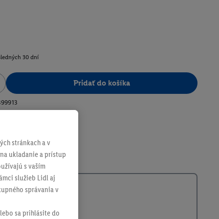
sledných 30 dní
Pridať do košíka
399913
ch stránkach a v
 na ukladanie a prístup
užívajú s vaším
mci služieb Lidl aj
ákupného správania v
lebo sa prihlásite do