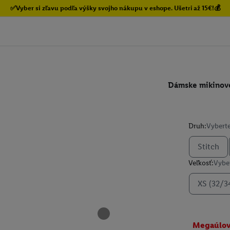
✅Vyber si zľavu podľa výšky svojho nákupu v eshope. Ušetri až 15€!💰
Dámske mikinové
Druh:
Vyberte
Stitch
Veľkosť:
Vyber
XS (32/3
Megaúlo