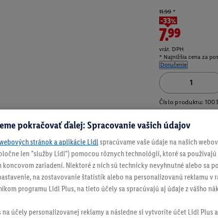
11.99
*
-33%
7.99
vrát. DPH
* Najnižšia cena za po
Doručenie
Číslo produktu:
100
eme pokračovať ďalej: Spracovanie vašich údajov
webových stránok a aplikácie Lidl
spracúvame vaše údaje na našich webový
spoločne len "služby Lidl") pomocou rôznych technológií, ktoré sa používajú
 koncovom zariadení. Niektoré z nich sú technicky nevyhnutné alebo sa po
stavenie, na zostavovanie štatistík alebo na personalizovanú reklamu v rá
níkom programu Lidl Plus, na tieto účely sa spracúvajú aj údaje z vášho n
s na účely personalizovanej reklamy a následne si vytvoríte účet Lidl Plus a