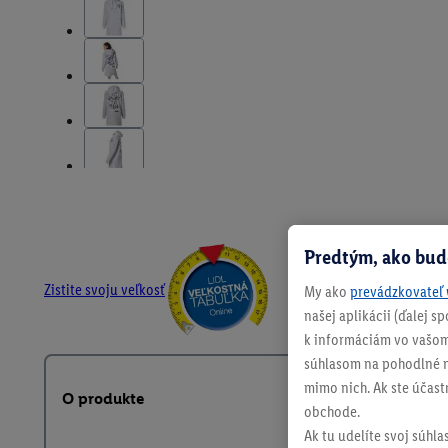
Predtým, ako bud
Zistite svoju veľkosť
My ako
prevádzkovateľ 
našej aplikácii (ďalej 
k informáciám vo vašom
súhlasom na pohodlné na
mimo nich. Ak ste účast
O produkte
obchode.
Ak tu udelíte svoj súhla