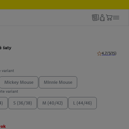
 šaty
4.7/5
(15)
4.7 z 5 hviezdičiek
 variant
Mickey Mouse
Minnie Mouse
te variant
4)
S (36/38)
M (40/42)
L (44/46)
vok