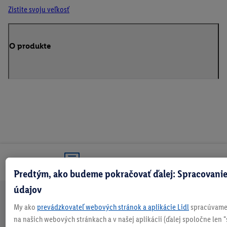
Zistite svoju veľkosť
O produkte
Odoberaj Newsletter!
Predtým, ako budeme pokračovať ďalej: Spracovanie
údajov
Doprava
30 dní na
Vrátenie
Každý
Bezpečný nákup
My ako
prevádzkovateľ webových stránok a aplikácie Lidl
spracúvame 
zadarmo
vrátenie
zadarmo
týždeň
na našich webových stránkach a v našej aplikácii (ďalej spoločne len "
nad 70 €¹
niečo nové