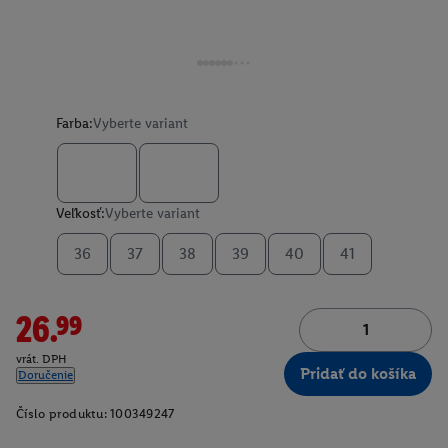
Farba:
Vyberte variant
Veľkosť:
Vyberte variant
36
37
38
39
40
41
26.99
vrát. DPH
Pridať do košíka
Doručenie
Číslo produktu:
100349247