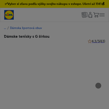
✅Vyber si zľavu podľa výšky svojho nákupu v eshope. Ušetri až 15€!💰
/
Dámska športová obuv
Dámske tenisky s G šírkou
4.3/5
(63)
4.3 z 5 hviezd