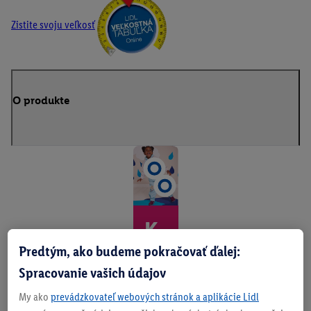
Zistite svoju veľkosť
O produkte
K
o
Predtým, ako budeme pokračovať ďalej:
Spracovanie vašich údajov
pa
My ako
prevádzkovateľ webových stránok a aplikácie Lidl
ni