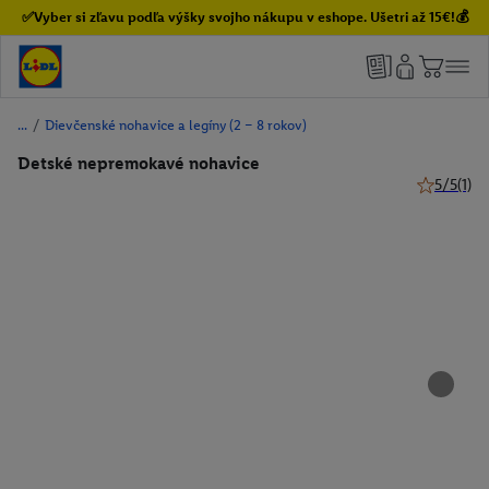
✅Vyber si zľavu podľa výšky svojho nákupu v eshope. Ušetri až 15€!💰
/
Dievčenské nohavice a legíny (2 – 8 rokov)
Detské nepremokavé nohavice
5/5
(1)
5 z 5 hviez