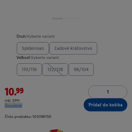
Druh:
Vyberte variant
Spiderman
Ľadové kráľovstvo
Veľkosť:
Vyberte variant
110/116
122/128
98/104
10.99
vrát. DPH
Pridať do košíka
Doručenie
Číslo produktu:
100396150