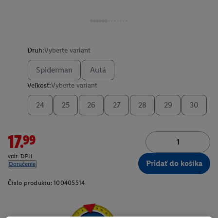
Druh:
Vyberte variant
Spiderman
Autá
Veľkosť:
Vyberte variant
24
25
26
27
28
29
30
17.99
vrát. DPH
Pridať do košíka
Doručenie
Číslo produktu:
100405514