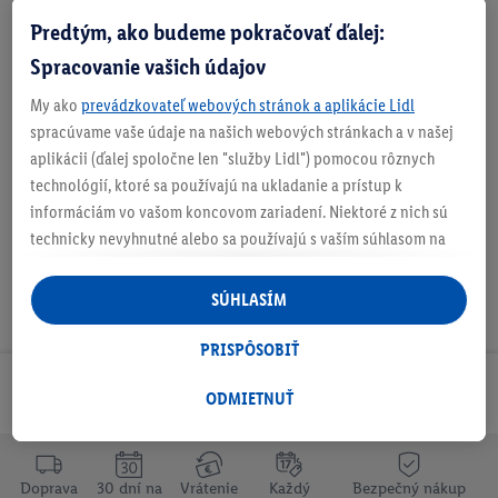
Zistite svoju veľkosť
Predtým, ako budeme pokračovať ďalej:
Spracovanie vašich údajov
My ako
prevádzkovateľ webových stránok a aplikácie Lidl
spracúvame vaše údaje na našich webových stránkach a v našej
O produkte
aplikácii (ďalej spoločne len "služby Lidl") pomocou rôznych
technológií, ktoré sa používajú na ukladanie a prístup k
informáciám vo vašom koncovom zariadení. Niektoré z nich sú
technicky nevyhnutné alebo sa používajú s vaším súhlasom na
pohodlné nastavenie, na zostavovanie štatistík alebo na
personalizovanú reklamu v rámci služieb Lidl aj mimo nich. Ak
SÚHLASÍM
ste účastníkom programu Lidl Plus, na tieto účely sa spracúvajú
aj údaje z vášho nákupného správania v obchode.
PRISPÔSOBIŤ
Ak tu udelíte svoj súhlas na účely personalizovanej reklamy a
Odoberaj Newsletter!
následne si vytvoríte účet Lidl Plus alebo sa prihlásite do svojho
ODMIETNUŤ
existujúceho účtu Lidl Plus, my a náš partner Criteo S.A. môžeme
tiež vytvoriť špeciálny online identifikátor z e-mailovej adresy,
ktorú tam uvediete, aby sme vás mohli rozpoznať v službách
Doprava
30 dní na
Vrátenie
Každý
Bezpečný nákup