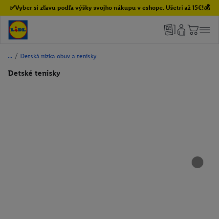
✅Vyber si zľavu podľa výšky svojho nákupu v eshope. Ušetri až 15€!💰
/
Detská nízka obuv a tenisky
Detské tenisky