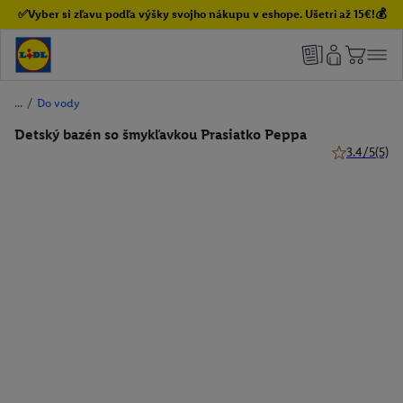
✅Vyber si zľavu podľa výšky svojho nákupu v eshope. Ušetri až 15€!💰
/
Do vody
Detský bazén so šmykľavkou Prasiatko Peppa
3.4/5
(5)
3.4 z 5 hviez