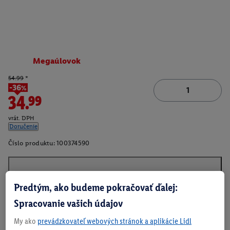
Megaúlovok
54.99
*
-36%
34.99
vrát. DPH
Doručenie
Číslo produktu:
100374590
O produkte
Predtým, ako budeme pokračovať ďalej:
Spracovanie vašich údajov
My ako
prevádzkovateľ webových stránok a aplikácie Lidl