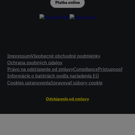
podmienkach spracúvania osobných údajov.
Platba online
Kliknutím na možnosť "
Odmietnuť
" môžete povoliť iba používanie po
technológií. Kliknutím na "
Súhlasím
" vyjadríte súhlas so spracúvaním
vyššie uvedené účely. Ďalšie informácie vrátane informácií o dobe u
údajov a Vašom práve kedykoľvek odvolať súhlas s účinnosťou do bu
nájdete v našich
zásadách ochrany osobných údajov
.
Imprint nájdete 
Právne informácie
Impressum
Všeobecné obchodné podmienky
Ochrana osobných údajov
Právo na odstúpenie od zmluvy
Compliance
Prístupnosť
Informácie o batériách podľa nariadenia EÚ
Cookies ustanovenia
Spravovať súbory cookie
Odstúpenie od zmluvy