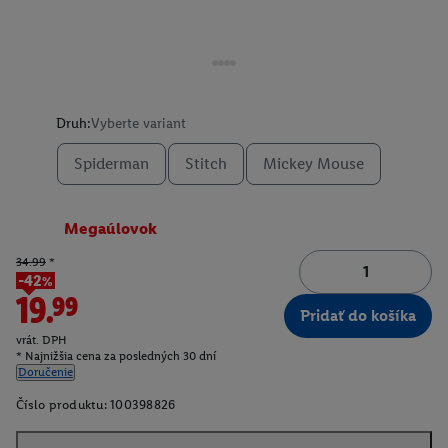
Druh:
Vyberte variant
Spiderman
Stitch
Mickey Mouse
Megaúlovok
34.99
*
-42%
19.99
Pridať do košíka
vrát. DPH
* Najnižšia cena za posledných 30 dní
Doručenie
Číslo produktu:
100398826