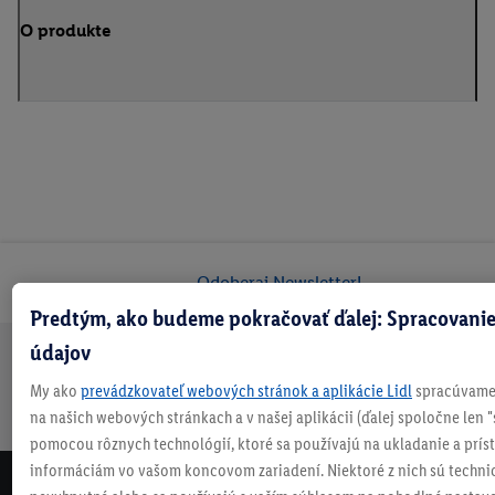
O produkte
Odoberaj Newsletter!
Predtým, ako budeme pokračovať ďalej: Spracovanie
údajov
Doprava
30 dní na
Vrátenie
Každý
Bezpečný nákup
My ako
prevádzkovateľ webových stránok a aplikácie Lidl
spracúvame 
zadarmo
vrátenie
zadarmo
týždeň
na našich webových stránkach a v našej aplikácii (ďalej spoločne len "
nad 70 €¹
niečo nové
pomocou rôznych technológií, ktoré sa používajú na ukladanie a prís
informáciám vo vašom koncovom zariadení. Niektoré z nich sú techni