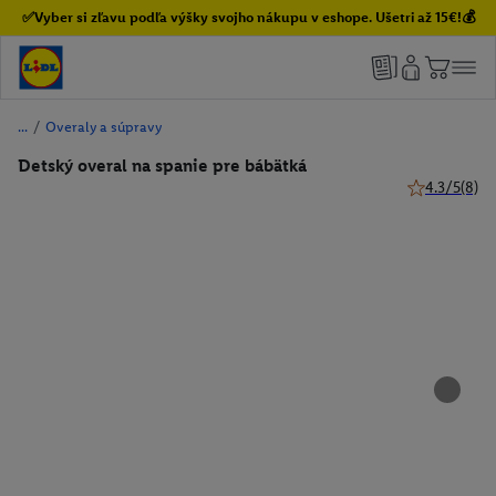
✅Vyber si zľavu podľa výšky svojho nákupu v eshope. Ušetri až 15€!💰
/
Overaly a súpravy
Detský overal na spanie pre bábätká
4.3/5
(8)
4.3 z 5 hviez