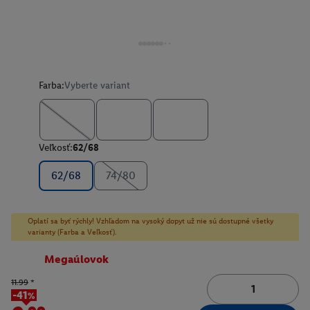
Farba:
Vyberte variant
Veľkosť:
62/68
62/68
74/80
Oplatí sa byť rýchly! Vzhľadom na vysoký dopyt už nie sú dostupné všetky
varianty (Farba a Veľkosť).
Megaúlovok
11.99
*
-41%