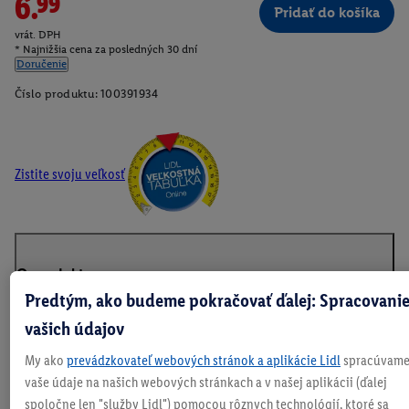
6.99
Pridať do košíka
vrát. DPH
* Najnižšia cena za posledných 30 dní
Doručenie
Číslo produktu:
100391934
Zistite svoju veľkosť
O produkte
Predtým, ako budeme pokračovať ďalej: Spracovani
vašich údajov
My ako
prevádzkovateľ webových stránok a aplikácie Lidl
spracúvam
vaše údaje na našich webových stránkach a v našej aplikácii (ďalej
spoločne len "služby Lidl") pomocou rôznych technológií, ktoré sa