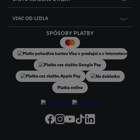
priradiť niekoľko koncových zariadení alebo používanie viacerých slu
spoločnosti Lidl, pomocou vašej hashovanej e-mailovej adresy a príp
ďalších identifikátorov/identifikátorov, ktoré má spoločnosť Criteo SA
VIAC OD LIDLA
dispozícii.
V časti "
Prispôsobiť
" môžete povoliť jednotlivé účely a nájsť ďalšie
SPÔSOBY PLATBY
informácie o podmienkach spracúvania osobných údajov.
Kliknutím na možnosť "
Odmietnuť
" môžete povoliť iba používanie
potrebných technológií. Kliknutím na "
Súhlasím
" vyjadríte súhlas so
spracúvaním na všetky vyššie uvedené účely. Ďalšie informácie vráta
informácií o dobe uchovávania údajov a Vašom práve kedykoľvek odv
súhlas s účinnosťou do budúcnosti nájdete v našich
zásadách ochran
Na dobierku
osobných údajov
.
Imprint nájdete tu.
Platba online
Právne informácie