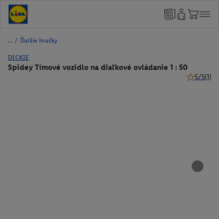
/
Ďalšie hračky
DICKIE
Spidey Tímové vozidlo na diaľkové ovládanie 1 : 50
5/5
(1)
5 z 5 hviez