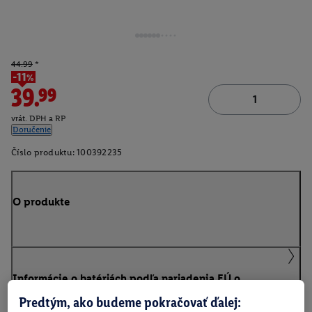
44.99
*
-11%
39.99
vrát. DPH a RP
Doručenie
Číslo produktu:
100392235
O produkte
Informácie o batériách podľa nariadenia EÚ o
batériách
Predtým, ako budeme pokračovať ďalej: