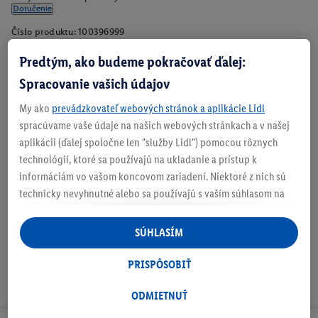
Doručenie
Číslo produktu:
100396999
Predtým, ako budeme pokračovať ďalej:
Spracovanie vašich údajov
Zistite svoju veľkosť
My ako
prevádzkovateľ webových stránok a aplikácie Lidl
spracúvame vaše údaje na našich webových stránkach a v našej
aplikácii (ďalej spoločne len "služby Lidl") pomocou rôznych
technológií, ktoré sa používajú na ukladanie a prístup k
O produkte
informáciám vo vašom koncovom zariadení. Niektoré z nich sú
technicky nevyhnutné alebo sa používajú s vaším súhlasom na
pohodlné nastavenie, na zostavovanie štatistík alebo na
personalizovanú reklamu v rámci služieb Lidl aj mimo nich. Ak
SÚHLASÍM
ste účastníkom programu Lidl Plus, na tieto účely sa spracúvajú
aj údaje z vášho nákupného správania v obchode.
PRISPÔSOBIŤ
Ak tu udelíte svoj súhlas na účely personalizovanej reklamy a
následne si vytvoríte účet Lidl Plus alebo sa prihlásite do svojho
ODMIETNUŤ
existujúceho účtu Lidl Plus, my a náš partner Criteo S.A. môžeme