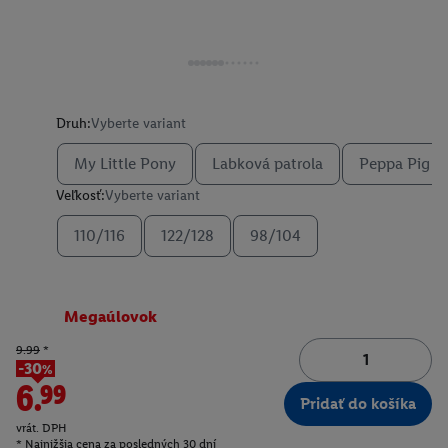
Druh:
Vyberte variant
My Little Pony
Labková patrola
Peppa Pig
Veľkosť:
Vyberte variant
110/116
122/128
98/104
Megaúlovok
9.99
*
-30%
6.99
Pridať do košíka
vrát. DPH
* Najnižšia cena za posledných 30 dní