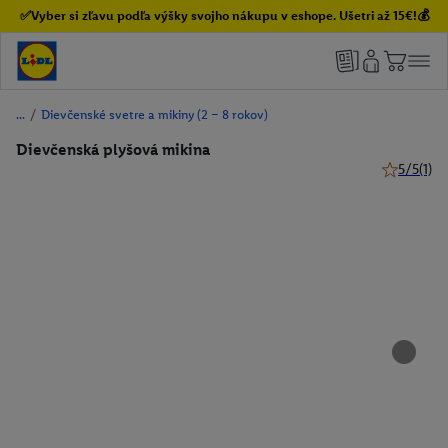
✅Vyber si zľavu podľa výšky svojho nákupu v eshope. Ušetri až 15€!💰
/
Dievčenské svetre a mikiny (2 – 8 rokov)
Dievčenská plyšová mikina
5/5
(1)
5 z 5 hviez