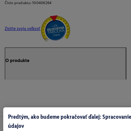
Číslo produktu:
100406264
Zistite svoju veľkosť
O produkte
Predtým, ako budeme pokračovať ďalej: Spracovanie
údajov
Odoberaj Newsletter!