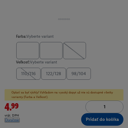
Farba:
Vyberte variant
Veľkosť:
Vyberte variant
110/116
122/128
98/104
Oplatí sa byť rýchly! Vzhľadom na vysoký dopyt už nie sú dostupné všetky
varianty (Farba a Veľkosť).
4.99
vrát. DPH
Pridať do košíka
Doručenie