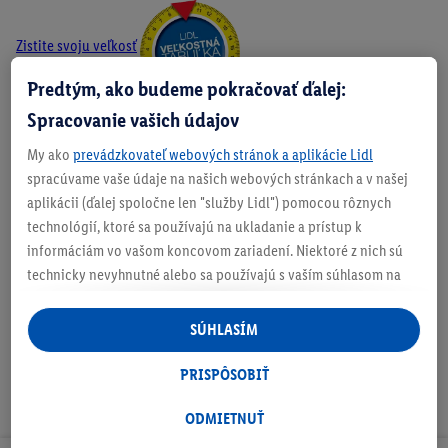
Zistite svoju veľkosť
Predtým, ako budeme pokračovať ďalej:
Spracovanie vašich údajov
My ako
prevádzkovateľ webových stránok a aplikácie Lidl
O produkte
spracúvame vaše údaje na našich webových stránkach a v našej
aplikácii (ďalej spoločne len "služby Lidl") pomocou rôznych
technológií, ktoré sa používajú na ukladanie a prístup k
informáciám vo vašom koncovom zariadení. Niektoré z nich sú
Podrobnosti o bezpečnosti produktu
technicky nevyhnutné alebo sa používajú s vaším súhlasom na
pohodlné nastavenie, na zostavovanie štatistík alebo na
personalizovanú reklamu v rámci služieb Lidl aj mimo nich. Ak
SÚHLASÍM
ste účastníkom programu Lidl Plus, na tieto účely sa spracúvajú
aj údaje z vášho nákupného správania v obchode.
PRISPÔSOBIŤ
Ak tu udelíte svoj súhlas na účely personalizovanej reklamy a
následne si vytvoríte účet Lidl Plus alebo sa prihlásite do svojho
ODMIETNUŤ
existujúceho účtu Lidl Plus, my a náš partner Criteo S.A. môžeme