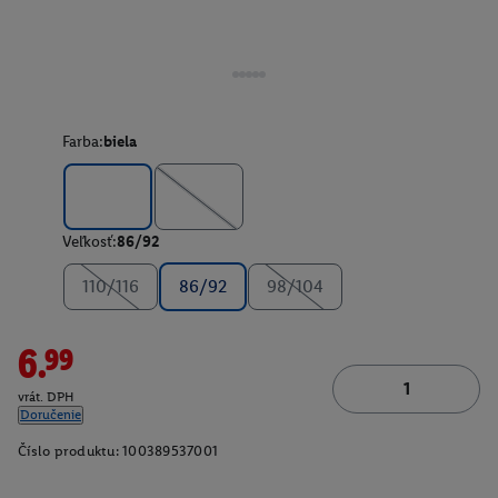
Farba:
biela
Veľkosť:
86/92
110/116
86/92
98/104
6.99
vrát. DPH
Doručenie
Číslo produktu:
100389537001