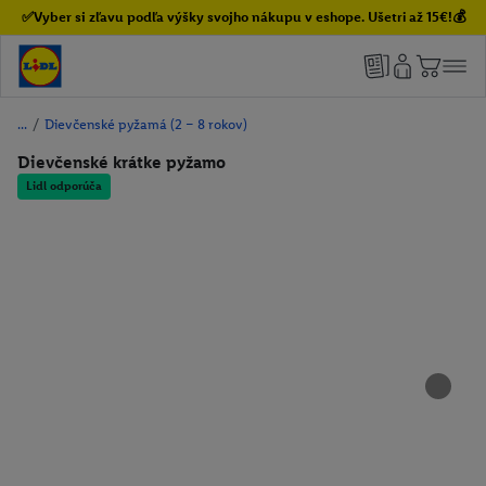
✅Vyber si zľavu podľa výšky svojho nákupu v eshope. Ušetri až 15€!💰
/
Dievčenské pyžamá (2 – 8 rokov)
Dievčenské krátke pyžamo
Lidl odporúča