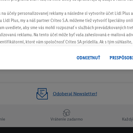
s na účely personalizovanej reklamy a následne si vytvoríte účet Lidl Plus a
 Lidl Plus, my a náš partner Criteo S.A. môžeme tiež vytvoriť špeciálny onli
tam uvediete, aby sme vás mohli rozpoznať v službách prevádzkovaných tre
izovanú reklamu. Na tento účel môže byť vaša zaheslovaná e-mailová adre
entifikátormi, ktoré vám spoločnosť Criteo SA pridelila. Ak s tým súhlasíte, 
klamy na produkty, o ktoré ste prejavili záujem (napr. vložením produktu do
le nie jeho zakúpením), sa môžu zobrazovať aj na rôznych zariadeniach a 
ODMIETNUŤ
PRISPÔSOB
 možno priradiť niekoľko koncových zariadení alebo používanie viacerých 
hovanej e-mailovej adresy a prípadne ďalších identifikátorov/identifikáto
ispozícii.
žete povoliť jednotlivé účely a nájsť ďalšie informácie o podmienkach sp
Odoberaj Newsletter!
Odmietnuť
" môžete povoliť iba používanie potrebných technológií. Kliknut
acúvaním na všetky vyššie uvedené účely. Ďalšie informácie vrátane inform
ašom práve kedykoľvek odvolať súhlas s účinnosťou do budúcnosti nájdet
nie
Vrátenie zadarmo
Každý
ov
.
Imprint nájdete tu.