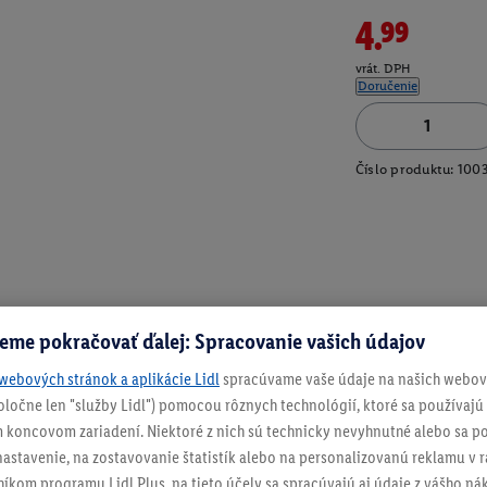
4.99
vrát. DPH
Doručenie
Číslo produktu:
100
eme pokračovať ďalej: Spracovanie vašich údajov
webových stránok a aplikácie Lidl
spracúvame vaše údaje na našich webový
spoločne len "služby Lidl") pomocou rôznych technológií, ktoré sa používajú
 koncovom zariadení. Niektoré z nich sú technicky nevyhnutné alebo sa po
stavenie, na zostavovanie štatistík alebo na personalizovanú reklamu v rá
níkom programu Lidl Plus, na tieto účely sa spracúvajú aj údaje z vášho n