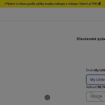
✅Vyber si zľavu podľa výšky svojho nákupu v eshope. Ušetri až 15€!💰
Dievčenské pyž
Druh:
My Litt
My Littl
Veľkosť:
98/1
110/116