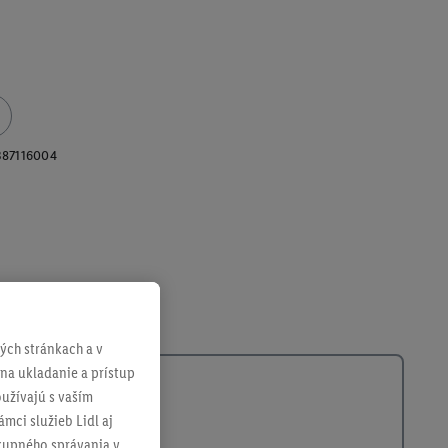
387116004
ch stránkach a v
 na ukladanie a prístup
užívajú s vaším
mci služieb Lidl aj
ákupného správania v