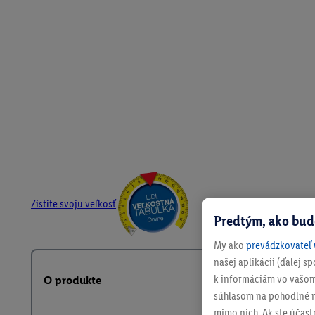
Zistite svoju veľkosť
Predtým, ako bud
My ako
prevádzkovateľ 
našej aplikácii (ďalej 
k informáciám vo vašom
O produkte
súhlasom na pohodlné na
mimo nich. Ak ste účast