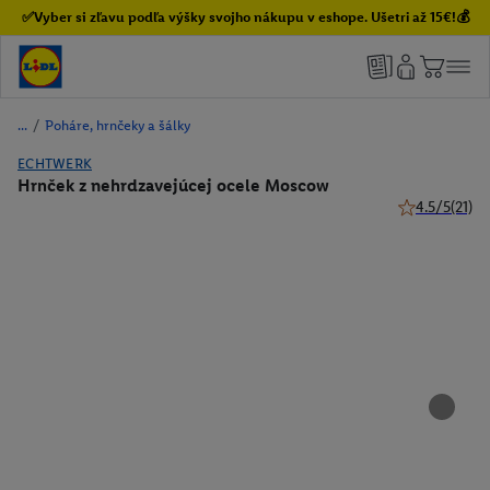
✅Vyber si zľavu podľa výšky svojho nákupu v eshope. Ušetri až 15€!💰
/
Poháre, hrnčeky a šálky
ECHTWERK
Hrnček z nehrdzavejúcej ocele Moscow
4.5/5
(21)
4.5 z 5 hviezd