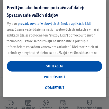
vrát. DPH
Pridať do košíka
Doručenie
Predtým, ako budeme pokračovať ďalej:
Spracovanie vašich údajov
Číslo produktu:
100343375
My ako
prevádzkovateľ webových stránok a aplikácie Lidl
spracúvame vaše údaje na našich webových stránkach a v našej
O produkte
aplikácii (ďalej spoločne len "služby Lidl") pomocou rôznych
technológií, ktoré sa používajú na ukladanie a prístup k
informáciám vo vašom koncovom zariadení. Niektoré z nich sú
technicky nevyhnutné alebo sa používajú s vaším súhlasom na
pohodlné nastavenie, na zostavovanie štatistík alebo na
personalizovanú reklamu v rámci služieb Lidl aj mimo nich. Ak
SÚHLASÍM
ste účastníkom programu Lidl Plus, na tieto účely sa spracúvajú
aj údaje z vášho nákupného správania v obchode.
PRISPÔSOBIŤ
Ak tu udelíte svoj súhlas na účely personalizovanej reklamy a
Odoberaj Newsletter!
následne si vytvoríte účet Lidl Plus alebo sa prihlásite do svojho
ODMIETNUŤ
existujúceho účtu Lidl Plus, my a náš partner Criteo S.A. môžeme
tiež vytvoriť špeciálny online identifikátor z e-mailovej adresy,
ktorú tam uvediete, aby sme vás mohli rozpoznať v službách
Doprava
30 dní na
Vrátenie
Každý
Bezpečný nákup