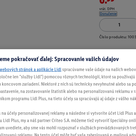
vrát. DPH
Doručenie
Číslo produktu:
100
eme pokračovať ďalej: Spracovanie vašich údajov
webových stránok a aplikácie Lidl
spracúvame vaše údaje na našich webový
spoločne len "služby Lidl") pomocou rôznych technológií, ktoré sa používajú
 koncovom zariadení. Niektoré z nich sú technicky nevyhnutné alebo sa po
stavenie, na zostavovanie štatistík alebo na personalizovanú reklamu v rá
níkom programu Lidl Plus, na tieto účely sa spracúvajú aj údaje z vášho n
s na účely personalizovanej reklamy a následne si vytvoríte účet Lidl Plus a
 Lidl Plus, my a náš partner Criteo S.A. môžeme tiež vytvoriť špeciálny onli
tam uvediete, aby sme vás mohli rozpoznať v službách prevádzkovaných tre
izovanú reklamu. Na tento účel môže byť vaša zaheslovaná e-mailová adre