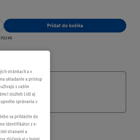
Pridať do košíka
370249
ch stránkach a v
 na ukladanie a prístup
užívajú s vaším
mci služieb Lidl aj
ákupného správania v
lebo sa prihlásite do
ne identifikátor z e-
tími stranami a
sa zlúčená aj s inými