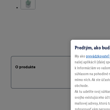
Predtým, ako bud
My ako
prevádzkovateľ 
našej aplikácii (ďalej 
O produkte
k informáciám vo vašom
súhlasom na pohodlné na
mimo nich. Ak ste účast
obchode.
Ak tu udelíte svoj súhla
svojho existujúceho účtu
mailovej adresy, ktorú 
zobrazovať vám personal