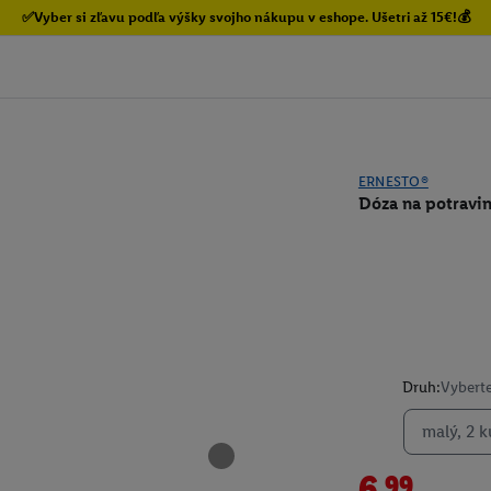
✅Vyber si zľavu podľa výšky svojho nákupu v eshope. Ušetri až 15€!💰
ERNESTO®
Dóza na potravi
Druh:
Vyberte
malý, 2 k
6.99