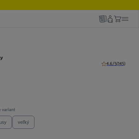
ny
4.6/5
(145)
4.6 z 5 hviezdičiek 
 variant
usy
veľký