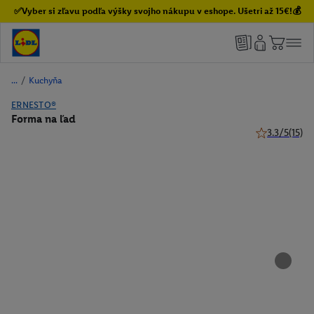
✅Vyber si zľavu podľa výšky svojho nákupu v eshope. Ušetri až 15€!💰
/
Kuchyňa
ERNESTO®
Forma na ľad
3.3/5
(15)
3.3 z 5 hviezd