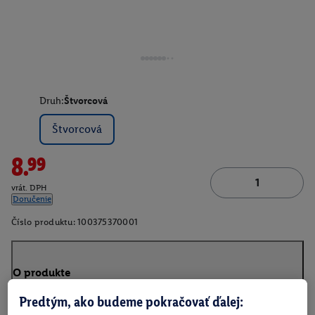
Druh:
Štvorcová
Štvorcová
8.99
vrát. DPH
Doručenie
Číslo produktu:
100375370001
O produkte
Predtým, ako budeme pokračovať ďalej: