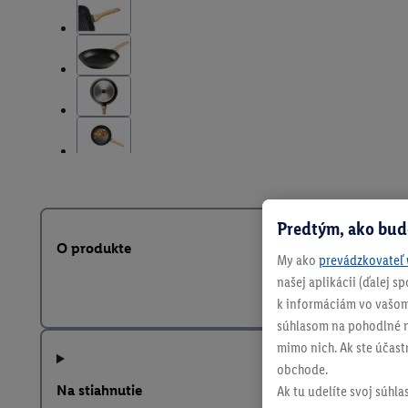
Predtým, ako bud
O produkte
My ako
prevádzkovateľ 
našej aplikácii (ďalej 
k informáciám vo vašom
súhlasom na pohodlné na
mimo nich. Ak ste účast
obchode.
Na stiahnutie
Ak tu udelíte svoj súhla