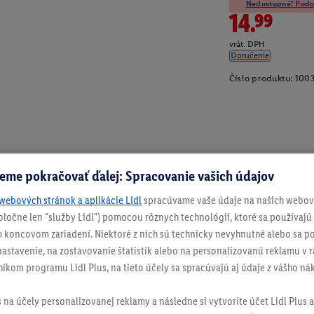
Nedostupné! Podob
14.99
vrát. DPH
Doručenie
Číslo produktu:
100
eme pokračovať ďalej: Spracovanie vašich údajov
webových stránok a aplikácie Lidl
spracúvame vaše údaje na našich webový
spoločne len "služby Lidl") pomocou rôznych technológií, ktoré sa používajú
 koncovom zariadení. Niektoré z nich sú technicky nevyhnutné alebo sa po
stavenie, na zostavovanie štatistík alebo na personalizovanú reklamu v rá
níkom programu Lidl Plus, na tieto účely sa spracúvajú aj údaje z vášho n
s na účely personalizovanej reklamy a následne si vytvoríte účet Lidl Plus a