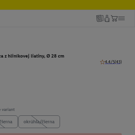
a z hliníkovej liatiny, Ø 28 cm
4.4/5
(43)
4.4 z 5 hviezdičiek
 variant
čierna
okrúhla/čierna