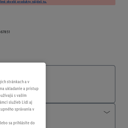
né skvelé produkty nájdeš tu.
367851
ch stránkach a v
 na ukladanie a prístup
užívajú s vaším
mci služieb Lidl aj
ákupného správania v
lebo sa prihlásite do