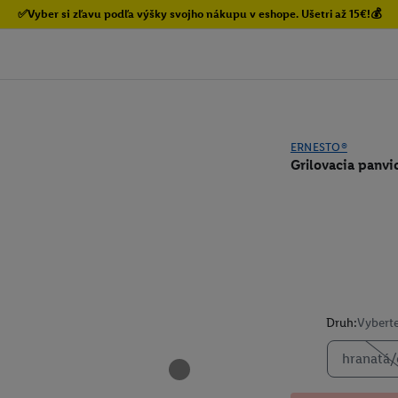
✅Vyber si zľavu podľa výšky svojho nákupu v eshope. Ušetri až 15€!💰
ERNESTO®
Grilovacia panvic
Druh:
Vyberte
hranatá/