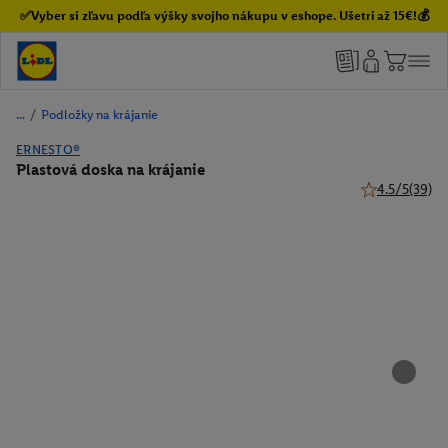
✅Vyber si zľavu podľa výšky svojho nákupu v eshope. Ušetri až 15€!💰
/
Podložky na krájanie
ERNESTO®
Plastová doska na krájanie
4.5/5
(39)
4.5 z 5 hviezd