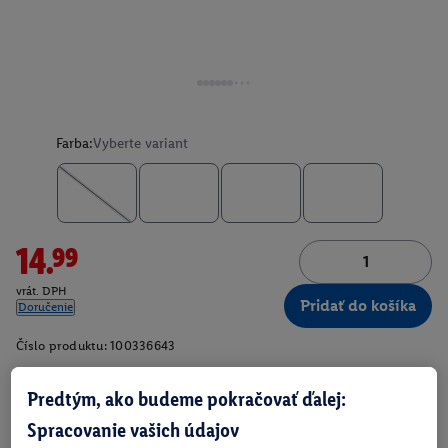
Farba:
Vyberte variant
14.99
vrát. DPH
Pridať do košíka
Doručenie
Číslo produktu:
100336643
Predtým, ako budeme pokračovať ďalej:
O produkte
Spracovanie vašich údajov