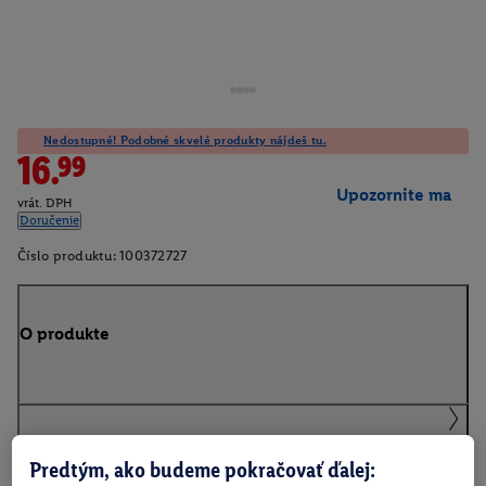
Nedostupné! Podobné skvelé produkty nájdeš tu.
16.99
Upozornite ma
vrát. DPH
Doručenie
Číslo produktu:
100372727
O produkte
Podrobnosti o bezpečnosti produktu
Predtým, ako budeme pokračovať ďalej: