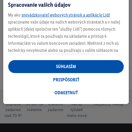
Spracovanie vašich údajov
My ako
prevádzkovateľ webových stránok a aplikácie Lidl
Na stiahnutie
spracúvame vaše údaje na našich webových stránkach a v našej
aplikácii (ďalej spoločne len "služby Lidl") pomocou rôznych
technológií, ktoré sa používajú na ukladanie a prístup k
informáciám vo vašom koncovom zariadení. Niektoré z nich sú
technicky nevyhnutné alebo sa používajú s vaším súhlasom na
pohodlné nastavenie, na zostavovanie štatistík alebo na
personalizovanú reklamu v rámci služieb Lidl aj mimo nich. Ak
SÚHLASÍM
ste účastníkom programu Lidl Plus, na tieto účely sa spracúvajú
aj údaje z vášho nákupného správania v obchode.
Odoberaj Newsletter!
PRISPÔSOBIŤ
Ak tu udelíte svoj súhlas na účely personalizovanej reklamy a
následne si vytvoríte účet Lidl Plus alebo sa prihlásite do svojho
ODMIETNUŤ
existujúceho účtu Lidl Plus, my a náš partner Criteo S.A. môžeme
Doprava
30 dní na
Vrátenie
Každý
Bezpečný nákup
tiež vytvoriť špeciálny online identifikátor z e-mailovej adresy,
zadarmo
vrátenie
zadarmo
týždeň
ktorú tam uvediete, aby sme vás mohli rozpoznať v službách
nad 70 €¹
niečo nové
prevádzkovaných tretími stranami a zobrazovať vám
personalizovanú reklamu. Na tento účel môže byť vaša