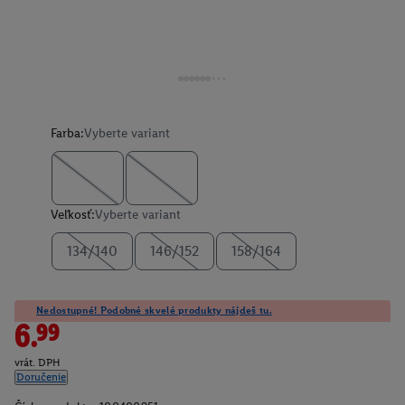
Farba:
Vyberte variant
Veľkosť:
Vyberte variant
134/140
146/152
158/164
Nedostupné! Podobné skvelé produkty nájdeš tu.
6.99
vrát. DPH
Doručenie