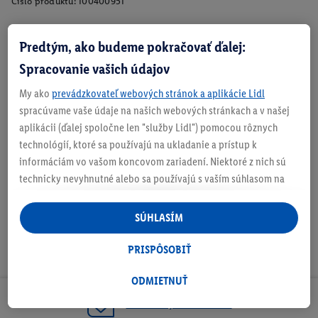
Číslo produktu:
100400951
Predtým, ako budeme pokračovať ďalej:
Zistite svoju veľkosť
Spracovanie vašich údajov
My ako
prevádzkovateľ webových stránok a aplikácie Lidl
spracúvame vaše údaje na našich webových stránkach a v našej
aplikácii (ďalej spoločne len "služby Lidl") pomocou rôznych
O produkte
technológií, ktoré sa používajú na ukladanie a prístup k
informáciám vo vašom koncovom zariadení. Niektoré z nich sú
technicky nevyhnutné alebo sa používajú s vaším súhlasom na
pohodlné nastavenie, na zostavovanie štatistík alebo na
personalizovanú reklamu v rámci služieb Lidl aj mimo nich. Ak
SÚHLASÍM
ste účastníkom programu Lidl Plus, na tieto účely sa spracúvajú
aj údaje z vášho nákupného správania v obchode.
PRISPÔSOBIŤ
Ak tu udelíte svoj súhlas na účely personalizovanej reklamy a
následne si vytvoríte účet Lidl Plus alebo sa prihlásite do svojho
ODMIETNUŤ
existujúceho účtu Lidl Plus, my a náš partner Criteo S.A. môžeme
Odoberaj Newsletter!
tiež vytvoriť špeciálny online identifikátor z e-mailovej adresy,