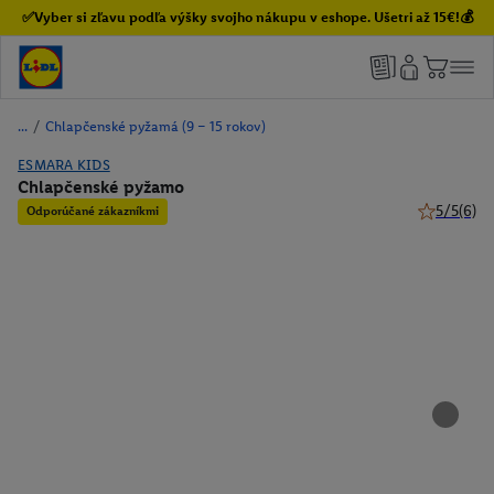
✅Vyber si zľavu podľa výšky svojho nákupu v eshope. Ušetri až 15€!💰
/
Chlapčenské pyžamá (9 – 15 rokov)
ESMARA KIDS
Chlapčenské pyžamo
5/5
(6)
Odporúčané zákazníkmi
5 z 5 hviez