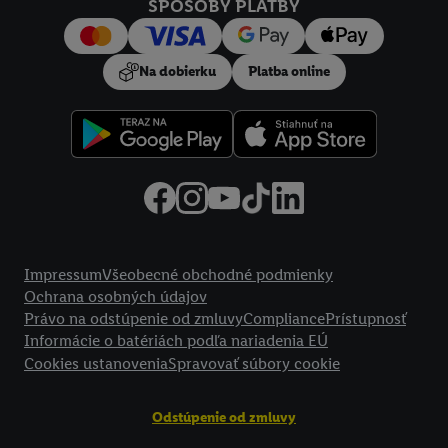
Kliknutím na možnosť "
Odmietnuť
" môžete povoliť iba
SPÔSOBY PLATBY
používanie potrebných technológií. Kliknutím na "
Súhlasím
"
vyjadríte súhlas so spracúvaním na všetky vyššie uvedené účely.
Na dobierku
Platba online
Ďalšie informácie vrátane informácií o dobe uchovávania
údajov a Vašom práve kedykoľvek odvolať súhlas s účinnosťou
do budúcnosti nájdete v našich
zásadách ochrany osobných
údajov
.
Imprint nájdete tu.
Právne informácie
Impressum
Všeobecné obchodné podmienky
Ochrana osobných údajov
Právo na odstúpenie od zmluvy
Compliance
Prístupnosť
Informácie o batériách podľa nariadenia EÚ
Cookies ustanovenia
Spravovať súbory cookie
Odstúpenie od zmluvy