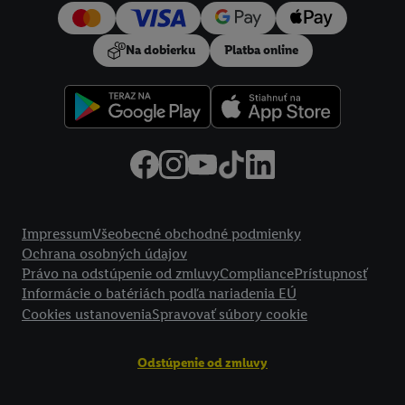
používanie potrebných technológií. Kliknutím na "
Súhlasím
"
vyjadríte súhlas so spracúvaním na všetky vyššie uvedené účely.
Na dobierku
Platba online
Ďalšie informácie vrátane informácií o dobe uchovávania
údajov a Vašom práve kedykoľvek odvolať súhlas s účinnosťou
do budúcnosti nájdete v našich
zásadách ochrany osobných
údajov
.
Imprint nájdete tu.
Právne informácie
Impressum
Všeobecné obchodné podmienky
Ochrana osobných údajov
Právo na odstúpenie od zmluvy
Compliance
Prístupnosť
Informácie o batériách podľa nariadenia EÚ
Cookies ustanovenia
Spravovať súbory cookie
Odstúpenie od zmluvy