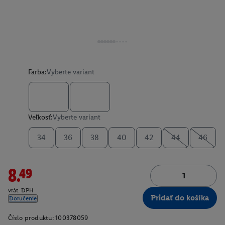
Farba:
Vyberte variant
Veľkosť:
Vyberte variant
34
36
38
40
42
44
46
8.49
vrát. DPH
Pridať do košíka
Doručenie
Číslo produktu:
100378059