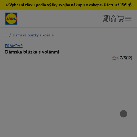
✅Vyber si zľavu podľa výšky svojho nákupu v eshope. Ušetri až 15€!💰
/
Dámske blúzky a košele
ESMARA®
Dámska blúzka s volánmi
4.7/5
(12)
4.7 z 5 hviezd