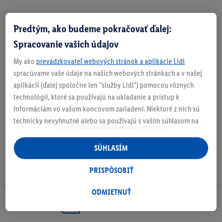
Predtým, ako budeme pokračovať ďalej:
Zistite svoju veľkosť
Spracovanie vašich údajov
My ako
prevádzkovateľ webových stránok a aplikácie Lidl
spracúvame vaše údaje na našich webových stránkach a v našej
aplikácii (ďalej spoločne len "služby Lidl") pomocou rôznych
O produkte
technológií, ktoré sa používajú na ukladanie a prístup k
informáciám vo vašom koncovom zariadení. Niektoré z nich sú
technicky nevyhnutné alebo sa používajú s vaším súhlasom na
pohodlné nastavenie, na zostavovanie štatistík alebo na
personalizovanú reklamu v rámci služieb Lidl aj mimo nich. Ak
SÚHLASÍM
ste účastníkom programu Lidl Plus, na tieto účely sa spracúvajú
aj údaje z vášho nákupného správania v obchode.
PRISPÔSOBIŤ
Ak tu udelíte svoj súhlas na účely personalizovanej reklamy a
následne si vytvoríte účet Lidl Plus alebo sa prihlásite do svojho
ODMIETNUŤ
existujúceho účtu Lidl Plus, my a náš partner Criteo S.A. môžeme
Odoberaj Newsletter!
tiež vytvoriť špeciálny online identifikátor z e-mailovej adresy,