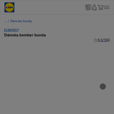
/
Dámske bundy
ESMARA®
Dámska bomber bunda
4.3/5
(6)
4.3 z 5 hviez