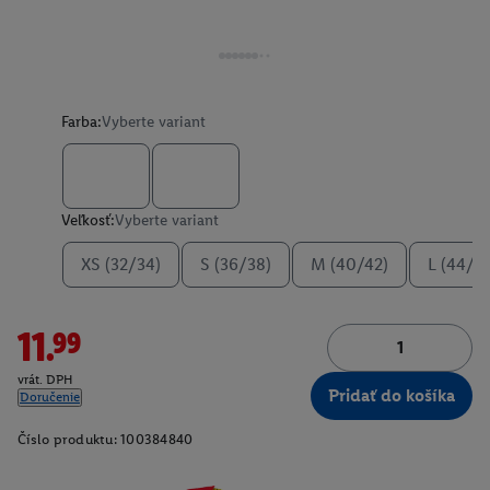
Farba:
Vyberte variant
Veľkosť:
Vyberte variant
XS (32/34)
S (36/38)
M (40/42)
L (44/4
11.99
vrát. DPH
Pridať do košíka
Doručenie
Číslo produktu:
100384840