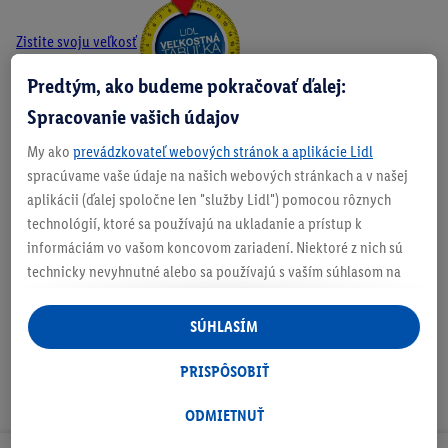
Zistite svoju veľkosť
Predtým, ako budeme pokračovať ďalej:
Spracovanie vašich údajov
O produkte
My ako
prevádzkovateľ webových stránok a aplikácie Lidl
spracúvame vaše údaje na našich webových stránkach a v našej
aplikácii (ďalej spoločne len "služby Lidl") pomocou rôznych
technológií, ktoré sa používajú na ukladanie a prístup k
informáciám vo vašom koncovom zariadení. Niektoré z nich sú
Podrobnosti o bezpečnosti produktu
technicky nevyhnutné alebo sa používajú s vaším súhlasom na
pohodlné nastavenie, na zostavovanie štatistík alebo na
personalizovanú reklamu v rámci služieb Lidl aj mimo nich. Ak
SÚHLASÍM
ste účastníkom programu Lidl Plus, na tieto účely sa spracúvajú
aj údaje z vášho nákupného správania v obchode.
PRISPÔSOBIŤ
Ak tu udelíte svoj súhlas na účely personalizovanej reklamy a
následne si vytvoríte účet Lidl Plus alebo sa prihlásite do svojho
ODMIETNUŤ
existujúceho účtu Lidl Plus, my a náš partner Criteo S.A. môžeme