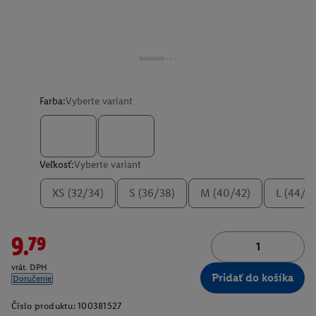
Farba:
Vyberte variant
Veľkosť:
Vyberte variant
XS (32/34)
S (36/38)
M (40/42)
L (44/4
9.79
vrát. DPH
Pridať do košíka
Doručenie
Číslo produktu:
100381527