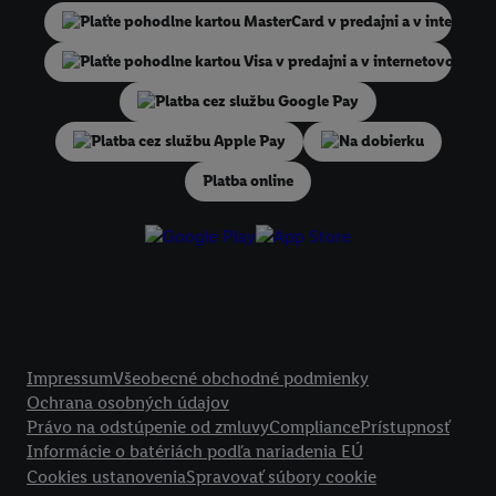
niekoľko koncových zariadení alebo používanie viacerých služieb spo
Lidl, pomocou vašej hashovanej e-mailovej adresy a prípadne ďalších
identifikátorov/identifikátorov, ktoré má spoločnosť Criteo SA k dispo
V časti "
Prispôsobiť
" môžete povoliť jednotlivé účely a nájsť ďalšie in
podmienkach spracúvania osobných údajov.
Na dobierku
Kliknutím na možnosť "
Odmietnuť
" môžete povoliť iba používanie po
technológií. Kliknutím na "
Súhlasím
" vyjadríte súhlas so spracúvaním
Platba online
vyššie uvedené účely. Ďalšie informácie vrátane informácií o dobe u
údajov a Vašom práve kedykoľvek odvolať súhlas s účinnosťou do bu
nájdete v našich
zásadách ochrany osobných údajov
.
Imprint nájdete 
Právne informácie
Impressum
Všeobecné obchodné podmienky
Ochrana osobných údajov
Právo na odstúpenie od zmluvy
Compliance
Prístupnosť
Informácie o batériách podľa nariadenia EÚ
Cookies ustanovenia
Spravovať súbory cookie