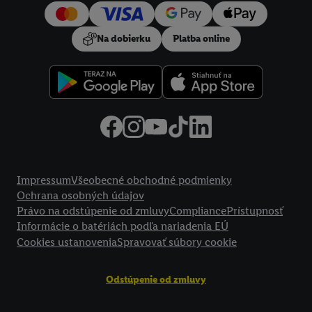
používanie potrebných technológií. Kliknutím na "
Súhlasím
"
vyjadríte súhlas so spracúvaním na všetky vyššie uvedené účely.
Na dobierku
Platba online
Ďalšie informácie vrátane informácií o dobe uchovávania
údajov a Vašom práve kedykoľvek odvolať súhlas s účinnosťou
do budúcnosti nájdete v našich
zásadách ochrany osobných
údajov
.
Imprint nájdete tu.
Právne informácie
Impressum
Všeobecné obchodné podmienky
Ochrana osobných údajov
Právo na odstúpenie od zmluvy
Compliance
Prístupnosť
Informácie o batériách podľa nariadenia EÚ
Cookies ustanovenia
Spravovať súbory cookie
Odstúpenie od zmluvy