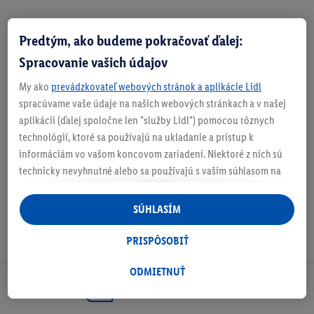
Predtým, ako budeme pokračovať ďalej:
Zistite svoju veľkosť
Spracovanie vašich údajov
My ako
prevádzkovateľ webových stránok a aplikácie Lidl
spracúvame vaše údaje na našich webových stránkach a v našej
aplikácii (ďalej spoločne len "služby Lidl") pomocou rôznych
O produkte
technológií, ktoré sa používajú na ukladanie a prístup k
informáciám vo vašom koncovom zariadení. Niektoré z nich sú
technicky nevyhnutné alebo sa používajú s vaším súhlasom na
pohodlné nastavenie, na zostavovanie štatistík alebo na
personalizovanú reklamu v rámci služieb Lidl aj mimo nich. Ak
SÚHLASÍM
ste účastníkom programu Lidl Plus, na tieto účely sa spracúvajú
aj údaje z vášho nákupného správania v obchode.
PRISPÔSOBIŤ
Ak tu udelíte svoj súhlas na účely personalizovanej reklamy a
následne si vytvoríte účet Lidl Plus alebo sa prihlásite do svojho
ODMIETNUŤ
existujúceho účtu Lidl Plus, my a náš partner Criteo S.A. môžeme
Odoberaj Newsletter!
tiež vytvoriť špeciálny online identifikátor z e-mailovej adresy,