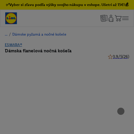
✅Vyber si zľavu podľa výšky svojho nákupu v eshope. Ušetri až 15€!💰
/
Dámske pyžamá a nočné košele
ESMARA®
Dámska flanelová nočná košeľa
3.9/5
(26)
3.9 z 5 hviezd