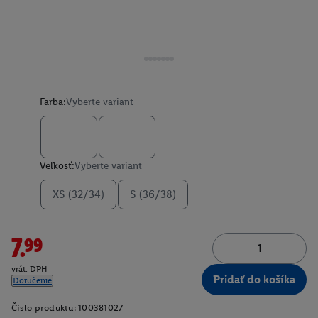
Farba:
Vyberte variant
Veľkosť:
Vyberte variant
XS (32/34)
S (36/38)
7.99
vrát. DPH
Pridať do košíka
Doručenie
Číslo produktu:
100381027