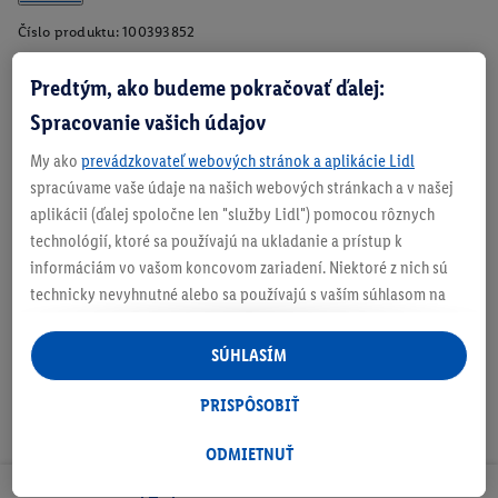
Číslo produktu:
100393852
Predtým, ako budeme pokračovať ďalej:
Spracovanie vašich údajov
Zistite svoju veľkosť
My ako
prevádzkovateľ webových stránok a aplikácie Lidl
spracúvame vaše údaje na našich webových stránkach a v našej
aplikácii (ďalej spoločne len "služby Lidl") pomocou rôznych
technológií, ktoré sa používajú na ukladanie a prístup k
O produkte
informáciám vo vašom koncovom zariadení. Niektoré z nich sú
technicky nevyhnutné alebo sa používajú s vaším súhlasom na
pohodlné nastavenie, na zostavovanie štatistík alebo na
personalizovanú reklamu v rámci služieb Lidl aj mimo nich. Ak
SÚHLASÍM
ste účastníkom programu Lidl Plus, na tieto účely sa spracúvajú
aj údaje z vášho nákupného správania v obchode.
PRISPÔSOBIŤ
Ak tu udelíte svoj súhlas na účely personalizovanej reklamy a
následne si vytvoríte účet Lidl Plus alebo sa prihlásite do svojho
ODMIETNUŤ
existujúceho účtu Lidl Plus, my a náš partner Criteo S.A. môžeme