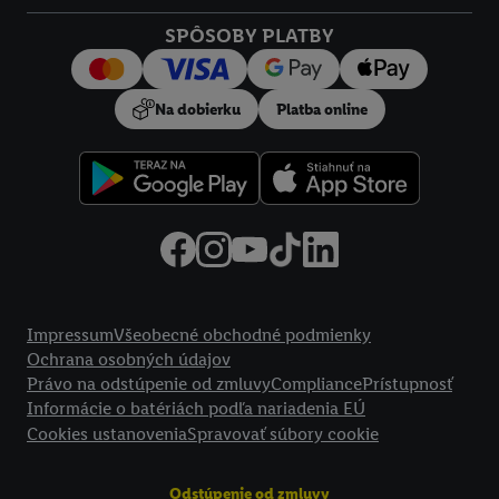
Kliknutím na možnosť "
Odmietnuť
" môžete povoliť iba
SPÔSOBY PLATBY
používanie potrebných technológií. Kliknutím na "
Súhlasím
"
vyjadríte súhlas so spracúvaním na všetky vyššie uvedené účely.
Ďalšie informácie vrátane informácií o dobe uchovávania
Na dobierku
Platba online
údajov a Vašom práve kedykoľvek odvolať súhlas s účinnosťou
do budúcnosti nájdete v našich
zásadách ochrany osobných
údajov
.
Imprint nájdete tu.
Právne informácie
Impressum
Všeobecné obchodné podmienky
Ochrana osobných údajov
Právo na odstúpenie od zmluvy
Compliance
Prístupnosť
Informácie o batériách podľa nariadenia EÚ
Cookies ustanovenia
Spravovať súbory cookie
Odstúpenie od zmluvy