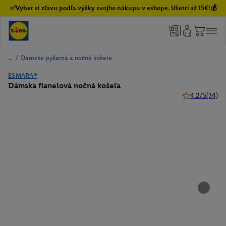
✅Vyber si zľavu podľa výšky svojho nákupu v eshope. Ušetri až 15€!💰
/
Dámske pyžamá a nočné košele
ESMARA®
Dámska flanelová nočná košeľa
4.2/5
(34)
4.2 z 5 hviezd