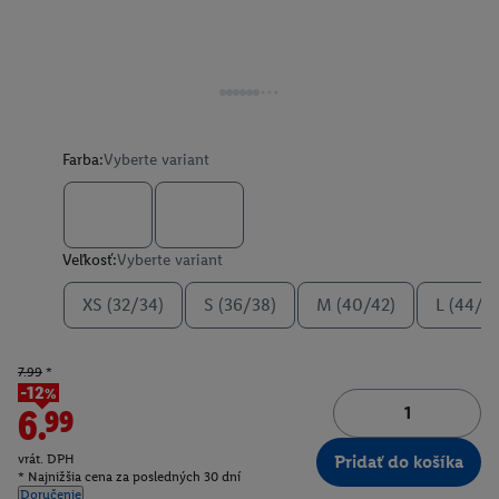
Farba:
Vyberte variant
Veľkosť:
Vyberte variant
XS (32/34)
S (36/38)
M (40/42)
L (44/4
7.99
*
-12%
6.99
vrát. DPH
Pridať do košíka
* Najnižšia cena za posledných 30 dní
Doručenie