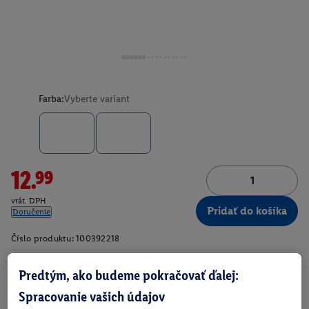
Farba:
Vyberte variant
12.99
vrát. DPH
Pridať do košíka
Doručenie
Číslo produktu:
100392218
Predtým, ako budeme pokračovať ďalej:
O produkte
Spracovanie vašich údajov