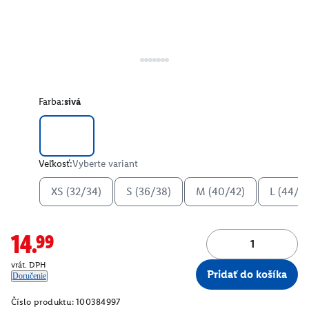
Farba:
sivá
Veľkosť:
Vyberte variant
XS (32/34)
S (36/38)
M (40/42)
L (44/4
14.99
vrát. DPH
Pridať do košíka
Doručenie
Číslo produktu:
100384997