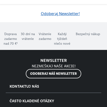
Odoberaj Newsletter!
Doprava
30 dní na
Vrátenie
Každý
Bezpečný nákup
zadarmo
vrátenie
zadarmo
týždeň
nad 70 €¹
niečo nové
NEWSLETTER
NEZMEŠKAJ NAŠE AKCIE!
ODOBERAJ NÁŠ NEWSLETTER
KONTAKTUJ NÁS
ČASTO KLADENÉ OTÁZKY