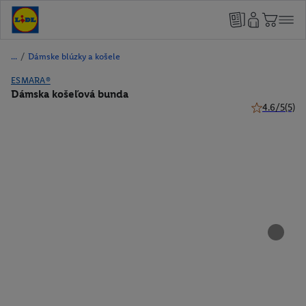
/
Dámske blúzky a košele
ESMARA®
Dámska košeľová bunda
4.6/5
(5)
4.6 z 5 hviez