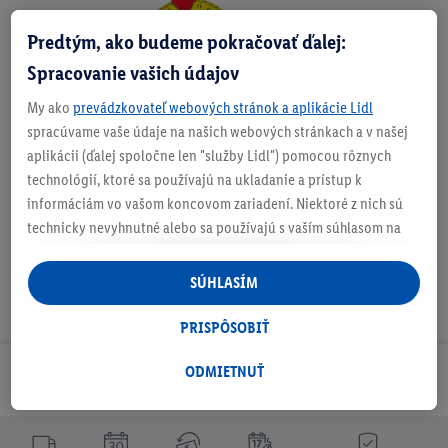
Predtým, ako budeme pokračovať ďalej:
Zistite svoju veľkosť
Spracovanie vašich údajov
My ako
prevádzkovateľ webových stránok a aplikácie Lidl
spracúvame vaše údaje na našich webových stránkach a v našej
O produkte
aplikácii (ďalej spoločne len "služby Lidl") pomocou rôznych
technológií, ktoré sa používajú na ukladanie a prístup k
informáciám vo vašom koncovom zariadení. Niektoré z nich sú
technicky nevyhnutné alebo sa používajú s vaším súhlasom na
pohodlné nastavenie, na zostavovanie štatistík alebo na
personalizovanú reklamu v rámci služieb Lidl aj mimo nich. Ak
SÚHLASÍM
ste účastníkom programu Lidl Plus, na tieto účely sa spracúvajú
aj údaje z vášho nákupného správania v obchode.
PRISPÔSOBIŤ
Ak tu udelíte svoj súhlas na účely personalizovanej reklamy a
následne si vytvoríte účet Lidl Plus alebo sa prihlásite do svojho
ODMIETNUŤ
Odoberaj Newsletter!
existujúceho účtu Lidl Plus, my a náš partner Criteo S.A. môžeme
tiež vytvoriť špeciálny online identifikátor z e-mailovej adresy,
ktorú tam uvediete, aby sme vás mohli rozpoznať v službách