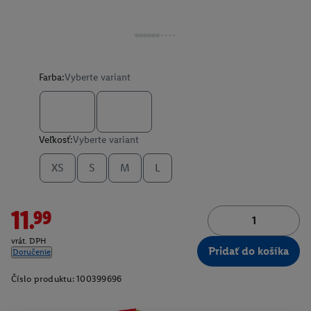
Farba:
Vyberte variant
Veľkosť:
Vyberte variant
XS
S
M
L
11.99
vrát. DPH
Pridať do košíka
Doručenie
Číslo produktu:
100399696