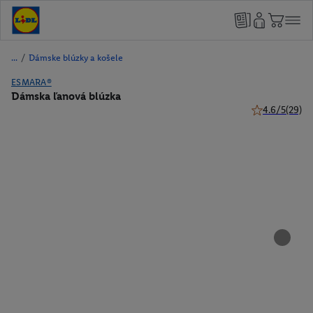
/
Dámske blúzky a košele
ESMARA®
Dámska ľanová blúzka
4.6/5
(29)
4.6 z 5 hviezd