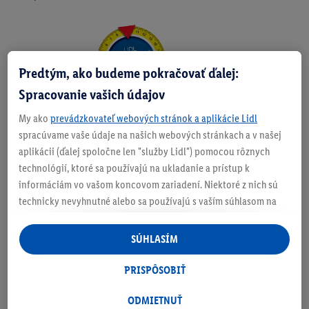
Zistite svoju veľkosť
Predtým, ako budeme pokračovať ďalej:
Spracovanie vašich údajov
My ako
prevádzkovateľ webových stránok a aplikácie Lidl
O produkte
spracúvame vaše údaje na našich webových stránkach a v našej
aplikácii (ďalej spoločne len "služby Lidl") pomocou rôznych
technológií, ktoré sa používajú na ukladanie a prístup k
informáciám vo vašom koncovom zariadení. Niektoré z nich sú
technicky nevyhnutné alebo sa používajú s vaším súhlasom na
Podrobnosti o bezpečnosti produktu
pohodlné nastavenie, na zostavovanie štatistík alebo na
personalizovanú reklamu v rámci služieb Lidl aj mimo nich. Ak
SÚHLASÍM
ste účastníkom programu Lidl Plus, na tieto účely sa spracúvajú
aj údaje z vášho nákupného správania v obchode.
PRISPÔSOBIŤ
Ak tu udelíte svoj súhlas na účely personalizovanej reklamy a
následne si vytvoríte účet Lidl Plus alebo sa prihlásite do svojho
ODMIETNUŤ