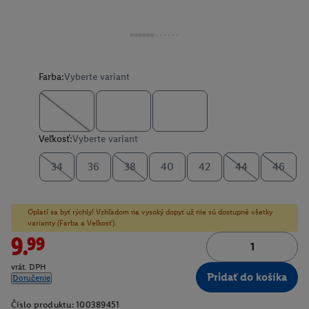
Farba:
Vyberte variant
Veľkosť:
Vyberte variant
34
36
38
40
42
44
46
Oplatí sa byť rýchly! Vzhľadom na vysoký dopyt už nie sú dostupné všetky
varianty (Farba a Veľkosť).
9.99
vrát. DPH
Pridať do košíka
Doručenie
Číslo produktu:
100389451