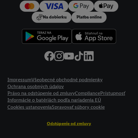
používanie potrebných technológií. Kliknutím na "
Súhlasím
"
vyjadríte súhlas so spracúvaním na všetky vyššie uvedené účely.
Na dobierku
Platba online
Ďalšie informácie vrátane informácií o dobe uchovávania
údajov a Vašom práve kedykoľvek odvolať súhlas s účinnosťou
do budúcnosti nájdete v našich
zásadách ochrany osobných
údajov
.
Imprint nájdete tu.
Právne informácie
Impressum
Všeobecné obchodné podmienky
Ochrana osobných údajov
Právo na odstúpenie od zmluvy
Compliance
Prístupnosť
Informácie o batériách podľa nariadenia EÚ
Cookies ustanovenia
Spravovať súbory cookie
Odstúpenie od zmluvy