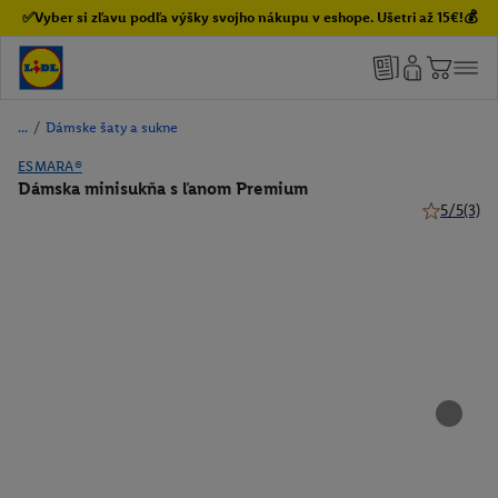
✅Vyber si zľavu podľa výšky svojho nákupu v eshope. Ušetri až 15€!💰
/
Dámske šaty a sukne
ESMARA®
Dámska minisukňa s ľanom Premium
5/5
(3)
5 z 5 hviez