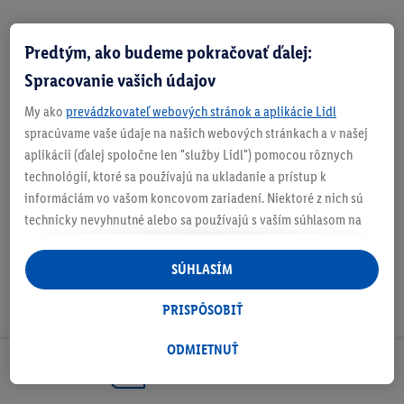
Predtým, ako budeme pokračovať ďalej:
Zistite svoju veľkosť
Spracovanie vašich údajov
My ako
prevádzkovateľ webových stránok a aplikácie Lidl
spracúvame vaše údaje na našich webových stránkach a v našej
aplikácii (ďalej spoločne len "služby Lidl") pomocou rôznych
O produkte
technológií, ktoré sa používajú na ukladanie a prístup k
informáciám vo vašom koncovom zariadení. Niektoré z nich sú
technicky nevyhnutné alebo sa používajú s vaším súhlasom na
pohodlné nastavenie, na zostavovanie štatistík alebo na
personalizovanú reklamu v rámci služieb Lidl aj mimo nich. Ak
SÚHLASÍM
ste účastníkom programu Lidl Plus, na tieto účely sa spracúvajú
aj údaje z vášho nákupného správania v obchode.
PRISPÔSOBIŤ
Ak tu udelíte svoj súhlas na účely personalizovanej reklamy a
následne si vytvoríte účet Lidl Plus alebo sa prihlásite do svojho
ODMIETNUŤ
existujúceho účtu Lidl Plus, my a náš partner Criteo S.A. môžeme
Odoberaj Newsletter!
tiež vytvoriť špeciálny online identifikátor z e-mailovej adresy,