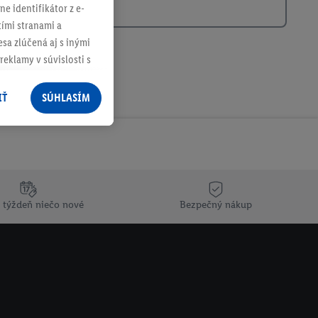
ne identifikátor z e-
tími stranami a
sa zlúčená aj s inými
reklamy v súvislosti s
 nákupného košíka v
v rôznych službách
IŤ
SÚHLASÍM
služieb spoločnosti
rov, ktoré má
racúvania osobných
ím na "
Súhlasím
"
 týždeň niečo nové
Bezpečný nákup
ácií o dobe
e v našich
zásadách