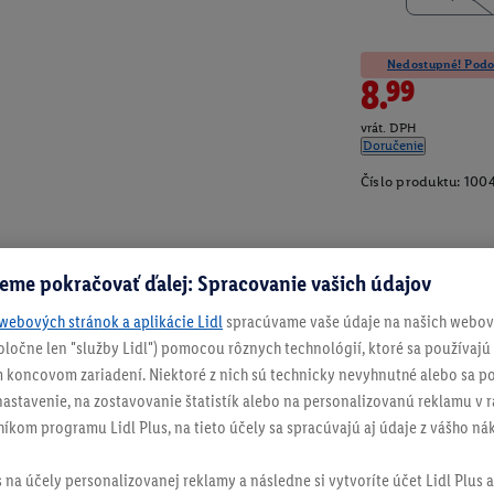
Nedostupné! Podob
8.99
vrát. DPH
Doručenie
Číslo produktu:
100
eme pokračovať ďalej: Spracovanie vašich údajov
webových stránok a aplikácie Lidl
spracúvame vaše údaje na našich webový
spoločne len "služby Lidl") pomocou rôznych technológií, ktoré sa používajú
 koncovom zariadení. Niektoré z nich sú technicky nevyhnutné alebo sa po
stavenie, na zostavovanie štatistík alebo na personalizovanú reklamu v rá
níkom programu Lidl Plus, na tieto účely sa spracúvajú aj údaje z vášho n
s na účely personalizovanej reklamy a následne si vytvoríte účet Lidl Plus a