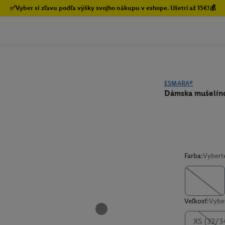
✅Vyber si zľavu podľa výšky svojho nákupu v eshope. Ušetri až 15€!💰
ESMARA®
Dámska mušelíno
Farba:
Vybert
Veľkosť:
Vyber
XS (32/3