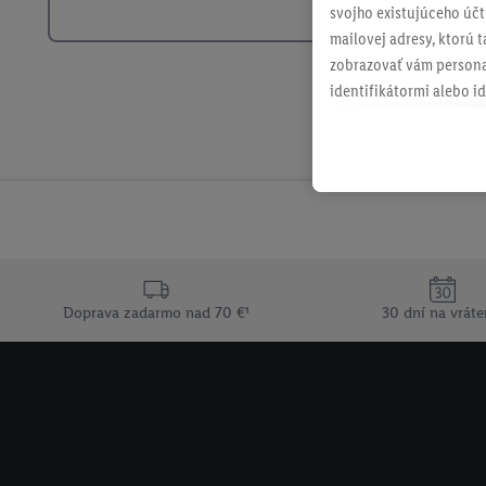
svojho existujúceho účtu
mailovej adresy, ktorú 
zobrazovať vám personal
identifikátormi alebo id
retargetingom, t. j. re
internetovom obchode, a
spoločnosti Lidl ak vám
Lidl, pomocou vašej has
spoločnosť Criteo SA k d
V časti "
Prispôsobiť
" mô
údajov.
Kliknutím na možnosť "
Doprava zadarmo nad 70 €¹
30 dní na vráte
vyjadríte súhlas so spr
uchovávania údajov a V
ochrany osobných údaj