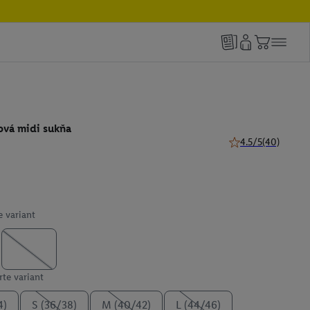
vá midi sukňa
4.5/5
(40)
4.5 z 5 hviezdičiek
e variant
te variant
4)
S (36/38)
M (40/42)
L (44/46)