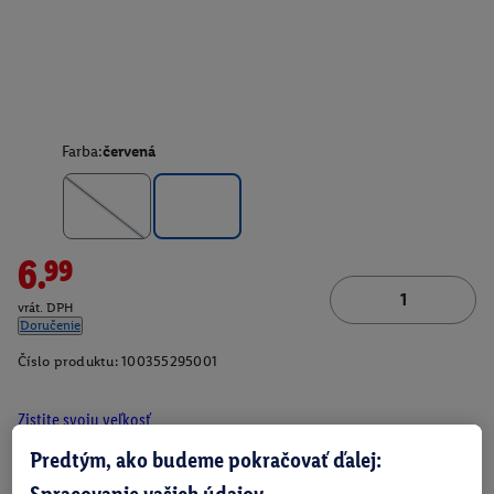
Farba:
červená
6.99
vrát. DPH
Doručenie
Číslo produktu:
100355295001
Zistite svoju veľkosť
Predtým, ako budeme pokračovať ďalej:
Spracovanie vašich údajov