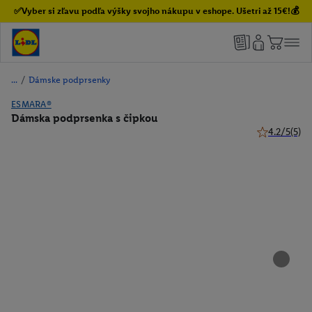
✅Vyber si zľavu podľa výšky svojho nákupu v eshope. Ušetri až 15€!💰
/
Dámske podprsenky
ESMARA®
Dámska podprsenka s čipkou
4.2/5
(5)
4.2 z 5 hviez