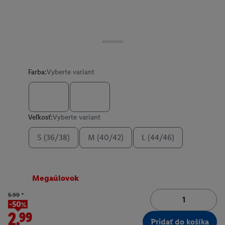
Farba:
Vyberte variant
Veľkosť:
Vyberte variant
S (36/38)
M (40/42)
L (44/46)
Megaúlovok
5.99
*
-50%
2.99
Pridať do košíka