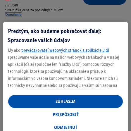
vrát. DPH
* Najnižšia cena za posledných 30 dní
Doručenie
Číslo produktu:
100405825
Predtým, ako budeme pokračovať ďalej:
Spracovanie vašich údajov
Zistite svoju veľkosť
My ako
prevádzkovateľ webových stránok a aplikácie Lidl
spracúvame vaše údaje na našich webových stránkach a v našej
aplikácii (ďalej spoločne len "služby Lidl") pomocou rôznych
technológií, ktoré sa používajú na ukladanie a prístup k
informáciám vo vašom koncovom zariadení. Niektoré z nich sú
O produkte
technicky nevyhnutné alebo sa používajú s vaším súhlasom na
pohodlné nastavenie, na zostavovanie štatistík alebo na
personalizovanú reklamu v rámci služieb Lidl aj mimo nich. Ak
SÚHLASÍM
ste účastníkom programu Lidl Plus, na tieto účely sa spracúvajú
aj údaje z vášho nákupného správania v obchode.
PRISPÔSOBIŤ
Ak tu udelíte svoj súhlas na účely personalizovanej reklamy a
následne si vytvoríte účet Lidl Plus alebo sa prihlásite do svojho
ODMIETNUŤ