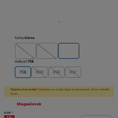
Farba:
čierna
Veľkosť:
75B
75B
80B
85B
85C
Oplatí sa byť rýchly!
Vzhľadom na vysoký dopyt je dostupných už len niekoľko
kusov.
Megaúlovok
6.99
*
-28%