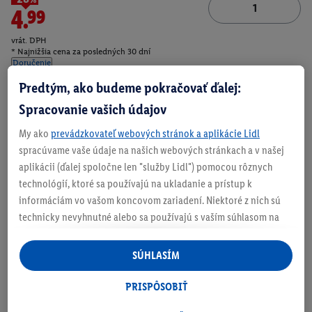
4.99
vrát. DPH
* Najnižšia cena za posledných 30 dní
Doručenie
Predtým, ako budeme pokračovať ďalej:
Číslo produktu:
100405324001
Spracovanie vašich údajov
My ako
prevádzkovateľ webových stránok a aplikácie Lidl
Zistite svoju veľkosť
spracúvame vaše údaje na našich webových stránkach a v našej
aplikácii (ďalej spoločne len "služby Lidl") pomocou rôznych
technológií, ktoré sa používajú na ukladanie a prístup k
informáciám vo vašom koncovom zariadení. Niektoré z nich sú
technicky nevyhnutné alebo sa používajú s vaším súhlasom na
O produkte
pohodlné nastavenie, na zostavovanie štatistík alebo na
personalizovanú reklamu v rámci služieb Lidl aj mimo nich. Ak
SÚHLASÍM
ste účastníkom programu Lidl Plus, na tieto účely sa spracúvajú
aj údaje z vášho nákupného správania v obchode.
PRISPÔSOBIŤ
Ak tu udelíte svoj súhlas na účely personalizovanej reklamy a