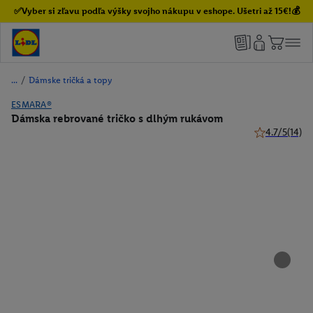
✅Vyber si zľavu podľa výšky svojho nákupu v eshope. Ušetri až 15€!💰
/
Dámske tričká a topy
ESMARA®
Dámska rebrované tričko s dlhým rukávom
4.7/5
(14)
4.7 z 5 hviezd