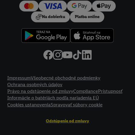
používanie potrebných technológií. Kliknutím na "
Súhlasím
"
vyjadríte súhlas so spracúvaním na všetky vyššie uvedené účely.
Na dobierku
Platba online
Ďalšie informácie vrátane informácií o dobe uchovávania
údajov a Vašom práve kedykoľvek odvolať súhlas s účinnosťou
do budúcnosti nájdete v našich
zásadách ochrany osobných
údajov
.
Imprint nájdete tu.
Právne informácie
Impressum
Všeobecné obchodné podmienky
Ochrana osobných údajov
Právo na odstúpenie od zmluvy
Compliance
Prístupnosť
Informácie o batériách podľa nariadenia EÚ
Cookies ustanovenia
Spravovať súbory cookie
Odstúpenie od zmluvy