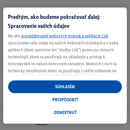
Predtým, ako budeme pokračovať ďalej:
Zistite svoju veľkosť
Spracovanie vašich údajov
My ako
prevádzkovateľ webových stránok a aplikácie Lidl
spracúvame vaše údaje na našich webových stránkach a v našej
aplikácii (ďalej spoločne len "služby Lidl") pomocou rôznych
O produkte
technológií, ktoré sa používajú na ukladanie a prístup k
informáciám vo vašom koncovom zariadení. Niektoré z nich sú
technicky nevyhnutné alebo sa používajú s vaším súhlasom na
pohodlné nastavenie, na zostavovanie štatistík alebo na
personalizovanú reklamu v rámci služieb Lidl aj mimo nich. Ak
SÚHLASÍM
ste účastníkom programu Lidl Plus, na tieto účely sa spracúvajú
aj údaje z vášho nákupného správania v obchode.
PRISPÔSOBIŤ
Ak tu udelíte svoj súhlas na účely personalizovanej reklamy a
následne si vytvoríte účet Lidl Plus alebo sa prihlásite do svojho
ODMIETNUŤ
existujúceho účtu Lidl Plus, my a náš partner Criteo S.A. môžeme
Odoberaj Newsletter!
tiež vytvoriť špeciálny online identifikátor z e-mailovej adresy,