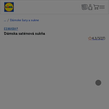
/
Dámske šaty a sukne
ESMARA®
Dámska saténová sukňa
4.3/5
(27)
4.3 z 5 hviezd