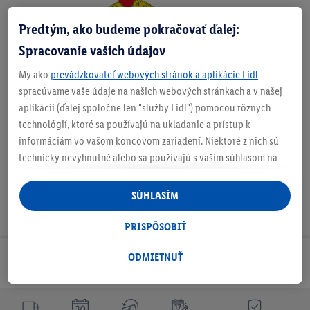
Predtým, ako budeme pokračovať ďalej:
Zistite svoju veľkosť
Spracovanie vašich údajov
My ako
prevádzkovateľ webových stránok a aplikácie Lidl
spracúvame vaše údaje na našich webových stránkach a v našej
O produkte
aplikácii (ďalej spoločne len "služby Lidl") pomocou rôznych
technológií, ktoré sa používajú na ukladanie a prístup k
informáciám vo vašom koncovom zariadení. Niektoré z nich sú
technicky nevyhnutné alebo sa používajú s vaším súhlasom na
pohodlné nastavenie, na zostavovanie štatistík alebo na
personalizovanú reklamu v rámci služieb Lidl aj mimo nich. Ak
SÚHLASÍM
ste účastníkom programu Lidl Plus, na tieto účely sa spracúvajú
aj údaje z vášho nákupného správania v obchode.
PRISPÔSOBIŤ
Ak tu udelíte svoj súhlas na účely personalizovanej reklamy a
následne si vytvoríte účet Lidl Plus alebo sa prihlásite do svojho
ODMIETNUŤ
Odoberaj Newsletter!
existujúceho účtu Lidl Plus, my a náš partner Criteo S.A. môžeme
tiež vytvoriť špeciálny online identifikátor z e-mailovej adresy,
ktorú tam uvediete, aby sme vás mohli rozpoznať v službách