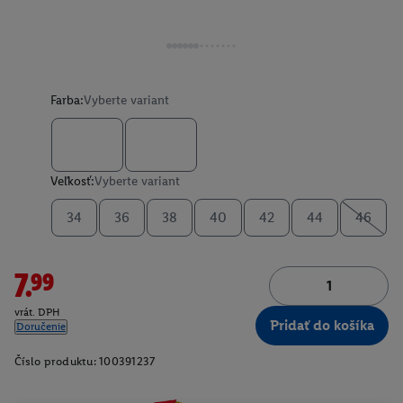
Farba:
Vyberte variant
Veľkosť:
Vyberte variant
34
36
38
40
42
44
46
7.99
vrát. DPH
Pridať do košíka
Doručenie
Číslo produktu:
100391237